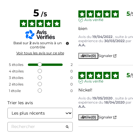
5
5
/
5
/
Avis vérifié
bien
Avis du
19/04/2022
, suite à un
expérience du
30/03/2022
par
Basé sur
2
avis soumis à un
A.A.
contrôle
Voir tous les avis sur ce site
Utile
(0)
Signaler
5
étoiles
2
4
étoiles
0
5
/
3
étoiles
0
Avis vérifié
2
étoiles
0
Nickel!
1
étoile
0
Avis du
19/05/2020
, suite à un
Trier les avis
expérience du
18/04/2020
par
A.A.
Utile
(0)
Signaler