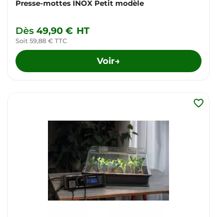
Presse-mottes INOX Petit modèle
Dès
49,90 €
HT
Soit 59,88 € TTC
Voir
→
favorite_border