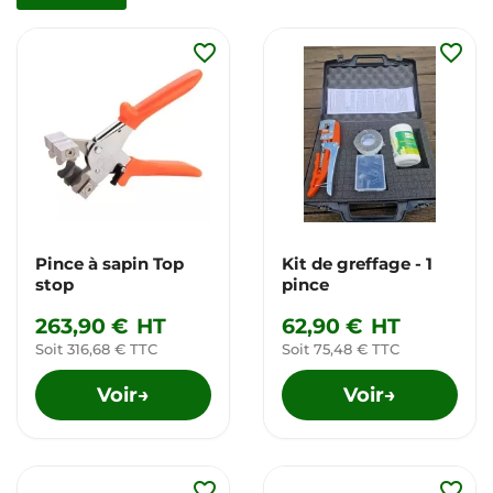
favorite_border
favorite_border
Pince à sapin Top
Kit de greffage - 1
stop
pince
263,90 €
HT
62,90 €
HT
Soit 316,68 € TTC
Soit 75,48 € TTC
Voir
Voir
→
→
favorite_border
favorite_border