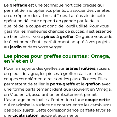
Le
greffage
est une technique horticole précise qui
permet de multiplier vos plants, d'associer des variétés
ou de réparer des arbres abîmés. La réussite de cette
opération délicate dépend en grande partie de la
qualité de la coupe et donc, de l'outil utilisé. Pour vous
garantir les meilleures chances de succès, il est essentiel
de bien choisir votre
pince à greffer
. Ce guide vous aide
à sélectionner l'outil parfaitement adapté à vos projets
au
jardin
et dans votre verger.
Les pinces pour greffes courantes : Omega,
en V et en U
Pour la majorité des greffes sur
arbres fruitiers
, rosiers
ou pieds de vigne, les pinces à greffer réalisant des
coupes complémentaires sont les plus efficaces. Elles
permettent de tailler le
porte-greffe
et le
greffon
avec
une forme parfaitement identique (souvent en Oméga,
en V ou en U), assurant un emboîtement parfait.
L'avantage principal est l'obtention d'une
coupe nette
qui maximise la surface de contact entre les cambiums
des deux sujets. Cette correspondance parfaite favorise
une
cicatrisation
rapide et augmente