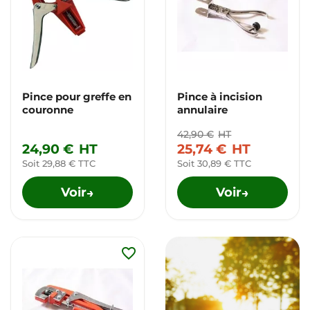
Pince pour greffe en
Pince à incision
couronne
annulaire
42,90 €
HT
24,90 €
HT
25,74 €
HT
Soit 29,88 € TTC
Soit 30,89 € TTC
Voir
Voir
→
→
favorite_border