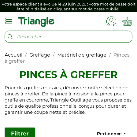
Votre espace client a évolué le 29 juin 2026 : votre mot de passe doit
être réinitialisé en cliquant sur mot de passe oublié.
Si vous aviez mémorisé votre précédent mot de passe dans votre
navigateur internet, il doit être réenregistré à la première connexion
vers votre nouvel espace client.
Votre espace client a évolué le 29 juin 2026 : votre mot de passe doit
être réinitialisé en cliquant sur mot de passe oublié.
Accueil
Greffage
Matériel de greffage
Pinces
Si vous aviez mémorisé votre précédent mot de passe dans votre
navigateur internet, il doit être réenregistré à la première connexion
à greffer
vers votre nouvel espace client.
PINCES À GREFFER
Pour des greffes réussies, découvrez notre sélection de
pinces à greffer. De la pince à incision à la pince pour
greffe en couronne, Triangle Outillage vous propose des
outils de qualité professionnelle, conçus pour durer et
garantir une coupe nette et précise.
Filtrer

Pertinence