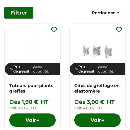
Filtrer

Pertinence
favorite_border
favorite_border
Prix
(selon
Prix
(selon
dégressif
quantité)
dégressif
quantité)
Tuteurs pour plants
Clips de greffage en
greffés
élastomère
Dès
1,90 €
HT
Dès
3,90 €
HT
Soit 2,28 € TTC
Soit 4,68 € TTC
Voir
Voir
→
→