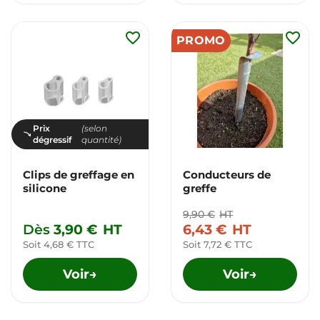
favorite_border
favorite_border
PROMO
Prix
(selon
dégressif
quantité)
Clips de greffage en
Conducteurs de
silicone
greffe
9,90 €
HT
Dès
3,90 €
HT
6,43 €
HT
Soit 4,68 € TTC
Soit 7,72 € TTC
Voir
Voir
→
→