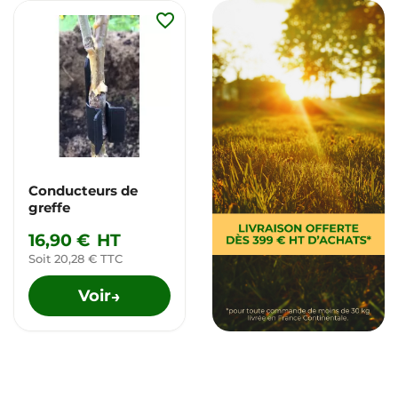
favorite_border
Conducteurs de
greffe
16,90 €
HT
Soit 20,28 € TTC
Voir
→