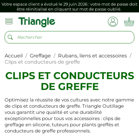
Votre espace client a évolué le 29 juin 2026 : votre mot de passe doit
être réinitialisé en cliquant sur mot de passe oublié.
Si vous aviez mémorisé votre précédent mot de passe dans votre
navigateur internet, il doit être réenregistré à la première connexion
vers votre nouvel espace client.
Votre espace client a évolué le 29 juin 2026 : votre mot de passe doit
être réinitialisé en cliquant sur mot de passe oublié.
Accueil
Greffage
Rubans, liens et accessoires
Si vous aviez mémorisé votre précédent mot de passe dans votre
navigateur internet, il doit être réenregistré à la première connexion
Clips et conducteurs de greffe
vers votre nouvel espace client.
CLIPS ET CONDUCTEURS
DE GREFFE
Optimisez la réussite de vos cultures avec notre gamme
de clips et conducteurs de greffe. Triangle Outillage
vous garantit une qualité et une durabilité
exceptionnelles pour tous vos accessoires : clips de
greffage en silicone, tuteurs pour plants greffés et
conducteurs de greffe professionnels.