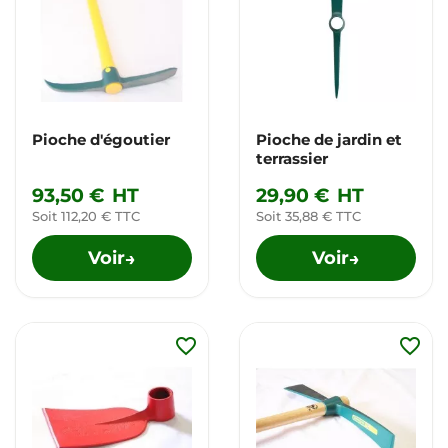
Pioche d'égoutier
Pioche de jardin et
terrassier
93,50 €
HT
29,90 €
HT
Soit 112,20 € TTC
Soit 35,88 € TTC
Voir
Voir
→
→
favorite_border
favorite_border