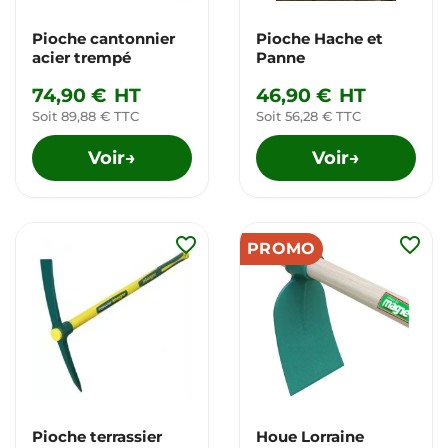
Pioche cantonnier
Pioche Hache et
acier trempé
Panne
74,90 €
HT
46,90 €
HT
Soit 89,88 € TTC
Soit 56,28 € TTC
Voir
Voir
→
→
favorite_border
favorite_border
PROMO
Pioche terrassier
Houe Lorraine