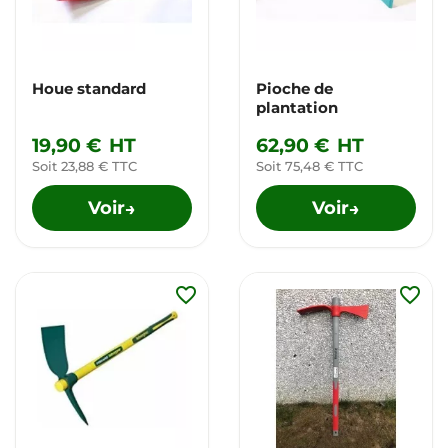
Houe standard
Pioche de
plantation
19,90 €
HT
62,90 €
HT
Soit 23,88 € TTC
Soit 75,48 € TTC
Voir
Voir
→
→
favorite_border
favorite_border