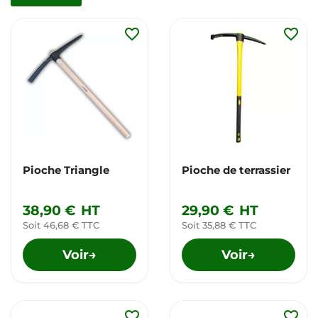
favorite_border
favorite_border
Pioche Triangle
Pioche de terrassier
38,90 €
HT
29,90 €
HT
Soit 46,68 € TTC
Soit 35,88 € TTC
Voir
Voir
→
→
favorite_border
favorite_border