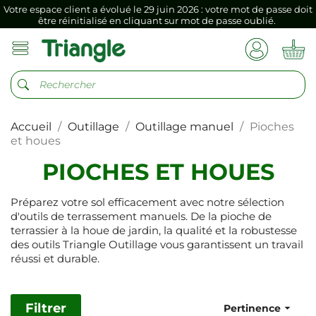
Votre espace client a évolué le 29 juin 2026 : votre mot de passe doit
être réinitialisé en cliquant sur mot de passe oublié.
Si vous aviez mémorisé votre précédent mot de passe dans votre
navigateur internet, il doit être réenregistré à la première connexion
vers votre nouvel espace client.
Votre espace client a évolué le 29 juin 2026 : votre mot de passe doit
être réinitialisé en cliquant sur mot de passe oublié.
Accueil
Outillage
Outillage manuel
Pioches
Si vous aviez mémorisé votre précédent mot de passe dans votre
navigateur internet, il doit être réenregistré à la première connexion
et houes
vers votre nouvel espace client.
PIOCHES ET HOUES
Préparez votre sol efficacement avec notre sélection
d'outils de terrassement manuels. De la pioche de
terrassier à la houe de jardin, la qualité et la robustesse
des outils Triangle Outillage vous garantissent un travail
réussi et durable.
Filtrer

Pertinence