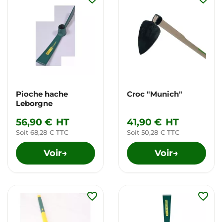
Pioche hache
Croc "Munich"
Leborgne
56,90 €
HT
41,90 €
HT
Soit 68,28 € TTC
Soit 50,28 € TTC
Voir
Voir
→
→
favorite_border
favorite_border