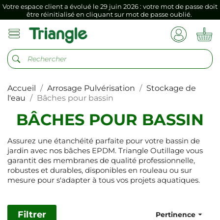
Votre espace client a évolué le 29 juin 2026 : votre mot de passe doit
être réinitialisé en cliquant sur mot de passe oublié.
Si vous aviez mémorisé votre précédent mot de passe dans votre
navigateur internet, il doit être réenregistré à la première connexion
vers votre nouvel espace client.
Votre espace client a évolué le 29 juin 2026 : votre mot de passe doit
être réinitialisé en cliquant sur mot de passe oublié.
Accueil
Arrosage Pulvérisation
Stockage de
Si vous aviez mémorisé votre précédent mot de passe dans votre
navigateur internet, il doit être réenregistré à la première connexion
l'eau
Bâches pour bassin
vers votre nouvel espace client.
BÂCHES POUR BASSIN
Assurez une étanchéité parfaite pour votre bassin de
jardin avec nos bâches EPDM. Triangle Outillage vous
garantit des membranes de qualité professionnelle,
robustes et durables, disponibles en rouleau ou sur
mesure pour s'adapter à tous vos projets aquatiques.
Filtrer

Pertinence