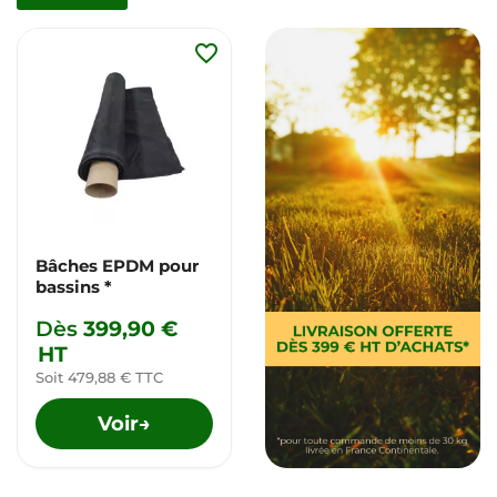
favorite_border
Bâches EPDM pour
bassins *
Dès
399,90 €
HT
Soit 479,88 € TTC
Voir
→