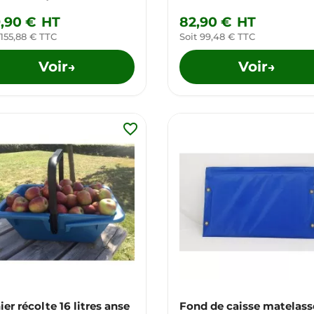
9,90 €
HT
82,90 €
HT
 155,88 € TTC
Soit 99,48 € TTC
Voir
Voir
→
→
favorite_border
ier récolte 16 litres anse
Fond de caisse matelass