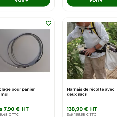
→
→
favorite_border
clage pour panier
Harnais de récolte avec
jmul
deux sacs
s
7,90 €
HT
138,90 €
HT
 9,48 € TTC
Soit 166,68 € TTC