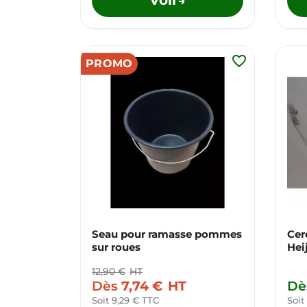
→
favorite_border
PROMO
Seau pour ramasse pommes
Cer
sur roues
Hei
12,90 €
HT
Dès
7,74 €
HT
Dè
Soit 9,29 € TTC
Soit