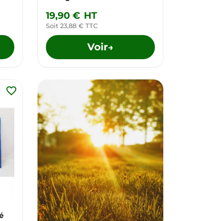
19,90 €
HT
Soit 23,88 € TTC
Voir
→
favorite_border
é