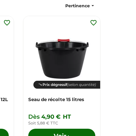

Pertinence
favorite_border
favorite_border
Prix dégressif
(selon quantité)
 12L
Seau de récolte 15 litres
Dès
4,90 €
HT
Soit 5,88 € TTC
Voir