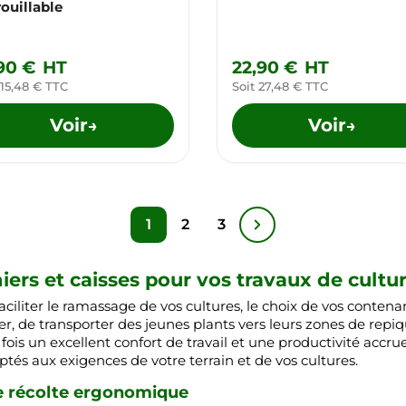
rouillable
,90 €
HT
22,90 €
HT
 15,48 € TTC
Soit 27,48 € TTC
Voir
Voir
→
→
1
2
3
rs et caisses pour vos travaux de cultur
aciliter le ramassage de vos cultures, le choix de vos conten
erger, de transporter des jeunes plants vers leurs zones de r
a fois un excellent confort de travail et une productivité ac
és aux exigences de votre terrain et de vos cultures.
e récolte ergonomique