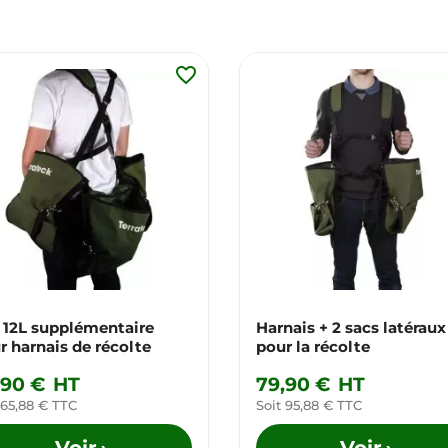
favorite_border
 12L supplémentaire
Harnais + 2 sacs latéraux
r harnais de récolte
pour la récolte
,90 €
HT
79,90 €
HT
 65,88 € TTC
Soit 95,88 € TTC
Voir
Voir