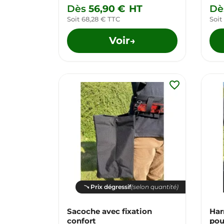
Dès
56,90 €
HT
Dè
Soit 68,28 € TTC
Soit
Voir
→
favorite_border
Prix dégressif
(selon quantité)
Sacoche avec fixation
Har
confort
pou