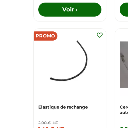
Voir
→
favorite_border
PROMO
Elastique de rechange
Cer
aut
2,90 €
HT