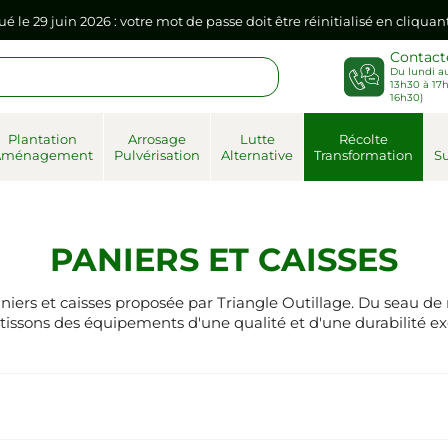
sse dans votre navigateur internet, il doit être réenregistré à la pr
Contact
Du lundi au
ué le 29 juin 2026 : votre mot de passe doit être réinitialisé en cliqua
13h30 à 17h
16h30)
sse dans votre navigateur internet, il doit être réenregistré à la pr
Plantation
Arrosage
Lutte
Récolte
Aménagement
Pulvérisation
Alternative
Transformation
Su
PANIERS ET CAISSES
rs et caisses proposée par Triangle Outillage. Du seau de réc
ntissons des équipements d'une qualité et d'une durabilité ex