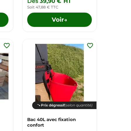
Dès
39,90 €
HT
Soit 47,88 € TTC
Voir
→
favorite_border
favorite_border
Prix dégressif
(selon quantité)
Bac 40L avec fixation
confort