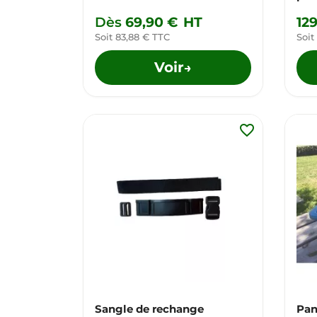
Dès
69,90 €
HT
12
Soit 83,88 € TTC
Soit
Voir
→
favorite_border
Sangle de rechange
Pan