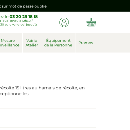
emière connexion vers votre nouvel espace client.
ez le
03 20 29 18 18
 jeudi (8h30 à 12h30 /
nt sur mot de passe oublié.
30 et le vendredi jusqu’à
emière connexion vers votre nouvel espace client.
Mesure
Voirie
Équipement
Promos
rveillance
Atelier
de la Personne
olte 15 litres au harnais de récolte, en
ceptionnelles.