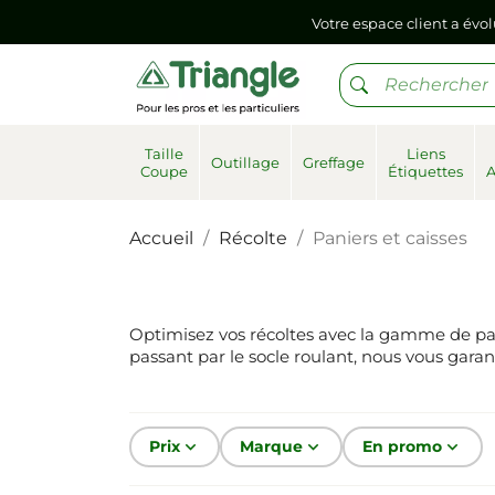
Si vous aviez mémorisé votre précédent mot de pa
Votre espace client a évol
Si vous aviez mémorisé votre précédent mot de pa
Taille
Liens
Outillage
Greffage
Coupe
Étiquettes
Accueil
Récolte
Paniers et caisses
Optimisez vos récoltes avec la gamme de panie
passant par le socle roulant, nous vous gara
Prix
keyboard_arrow_down
Marque
keyboard_arrow_down
En promo
keyboard_arrow_down