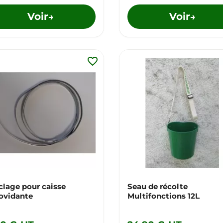
Voir
Voir
→
→
favorite_border
clage pour caisse
Seau de récolte
ovidante
Multifonctions 12L