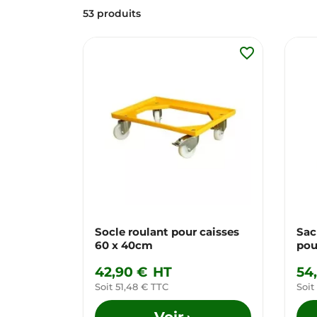
53 produits
favorite_border
Socle roulant pour caisses
Sac
60 x 40cm
pou
42,90 €
HT
54
Soit 51,48 € TTC
Soit
Voir