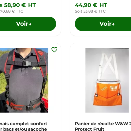
s
58,90 €
HT
44,90 €
HT
 70,68 € TTC
Soit 53,88 € TTC
Voir
Voir
→
→
favorite_border
nais complet confort
Panier de récolte W&W 
r bacs et/ou sacoche
Protect Fruit