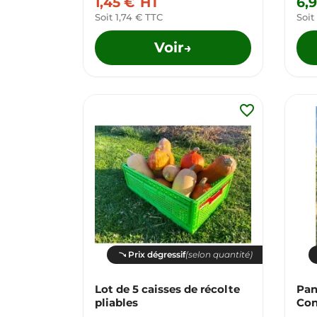
1,45 €
HT
6,
Soit 1,74 € TTC
Soit
Voir
→
favorite_border
Prix dégressif
(selon quantité)
Lot de 5 caisses de récolte
Pan
pliables
Con