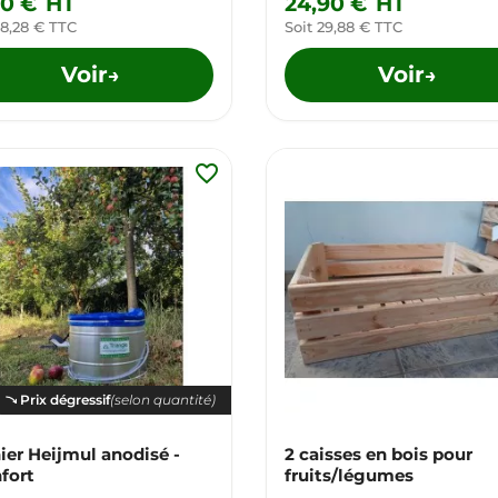
90 €
HT
24,90 €
HT
 8,28 € TTC
Soit 29,88 € TTC
Voir
Voir
→
→
favorite_border
Prix dégressif
(selon quantité)
ier Heijmul anodisé -
2 caisses en bois pour
fort
fruits/légumes