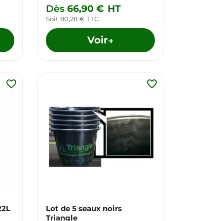
Dès
66,90 €
HT
Soit 80,28 € TTC
Voir
→
favorite_border
favorite_border
22L
Lot de 5 seaux noirs
Triangle