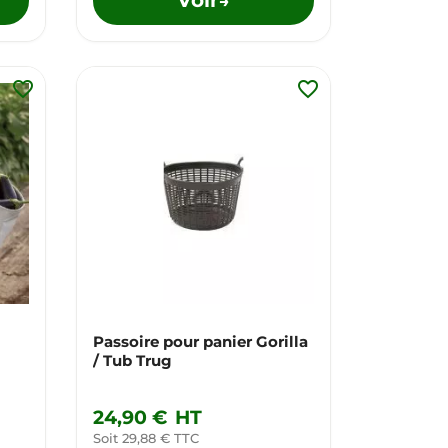
→
favorite_border
favorite_border
Passoire pour panier Gorilla
/ Tub Trug
24,90 €
HT
Soit 29,88 € TTC