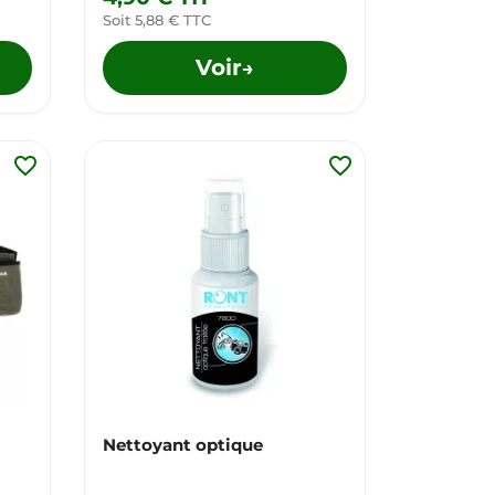
Soit 5,88 € TTC
Voir
→
favorite_border
favorite_border
Nettoyant optique