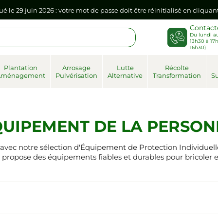
sse dans votre navigateur internet, il doit être réenregistré à la pr
Contact
Du lundi au
ué le 29 juin 2026 : votre mot de passe doit être réinitialisé en cliqua
13h30 à 17h
16h30)
sse dans votre navigateur internet, il doit être réenregistré à la pr
Plantation
Arrosage
Lutte
Récolte
Aménagement
Pulvérisation
Alternative
Transformation
Su
QUIPEMENT DE LA PERSON
s avec notre sélection d'Équipement de Protection Individuell
 propose des équipements fiables et durables pour bricoler et