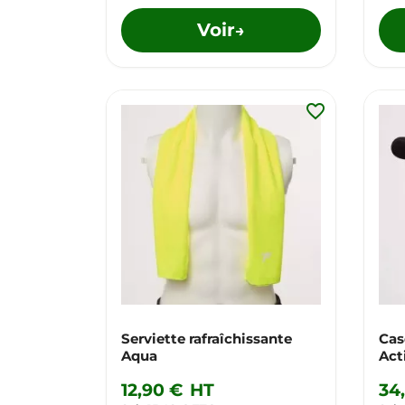
Voir
→
favorite_border
Serviette rafraîchissante
Cas
Aqua
Act
12,90 €
HT
34