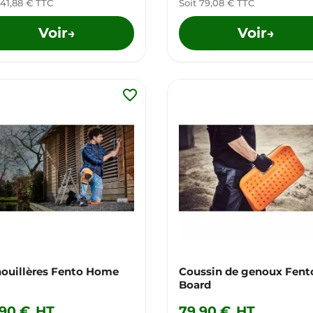
 41,88 € TTC
Soit 79,08 € TTC
Voir
Voir
→
→
favorite_border
ouillères Fento Home
Coussin de genoux Fent
Board
,90 €
HT
79,90 €
HT