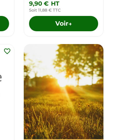
9,90 €
HT
Soit 11,88 € TTC
Voir
→
favorite_border