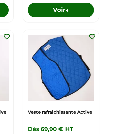
Voir
→
favorite_border
favorite_border
ive
Veste rafraîchissante Active
Dès
69,90 €
HT