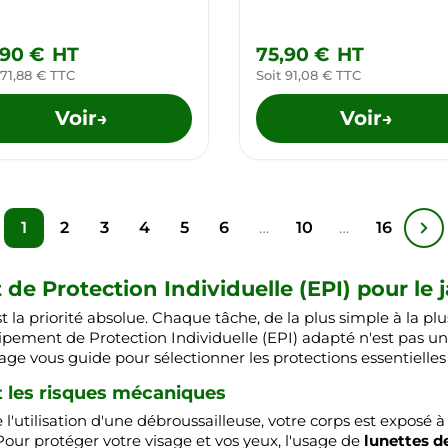
,90 €
HT
75,90 €
HT
 71,88 € TTC
Soit 91,08 € TTC
Voir
Voir
→
→
1
2
3
4
5
6
…
10
…
16
de Protection Individuelle (EPI) pour le 
t la priorité absolue. Chaque tâche, de la plus simple à la p
uipement de Protection Individuelle (EPI) adapté n'est pas un
ge vous guide pour sélectionner les protections essentielles 
t les risques mécaniques
e l'utilisation d'une débroussailleuse, votre corps est exposé 
Pour protéger votre visage et vos yeux, l'usage de
lunettes d