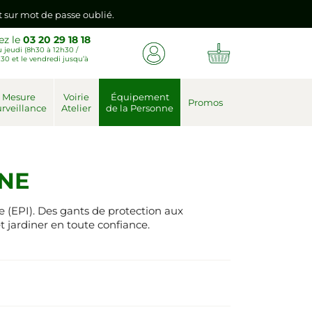
emière connexion vers votre nouvel espace client.
ez le
03 20 29 18 18
 jeudi (8h30 à 12h30 /
nt sur mot de passe oublié.
30 et le vendredi jusqu’à
emière connexion vers votre nouvel espace client.
Mesure
Voirie
Équipement
Promos
rveillance
Atelier
de la Personne
NE
e (EPI). Des gants de protection aux
 jardiner en toute confiance.