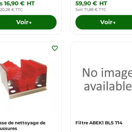
s
16,90 €
HT
59,90 €
HT
 20,28 € TTC
Soit 71,88 € TTC
Voir
Voir
→
→
favorite_border
sse de nettoyage de
Filtre ABEK1 BLS 714
ussures