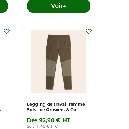
Voir
→
favorite_border
favorite_border
Legging de travail femme
s &
Solstice Growers & Co.
Dès
92,90 €
HT
Soit 111,48 € TTC