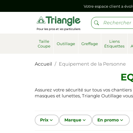
Si vous aviez mémorisé votre précédent mot de pa
Votre espace client a évol
Si vous aviez mémorisé votre précédent mot de pa
Taille
Liens
Outillage
Greffage
Coupe
Étiquettes
Accueil
Equipement de la Personne
E
Assurez votre sécurité sur tous vos chantier
masques et lunettes, Triangle Outillage vous
Prix
keyboard_arrow_down
Marque
keyboard_arrow_down
En promo
keyboard_arrow_down