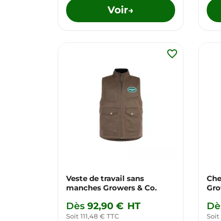
Voir
→
favorite_border
Veste de travail sans
Che
manches Growers & Co.
Gro
Dès
92,90 €
HT
Dè
Soit 111,48 € TTC
Soit