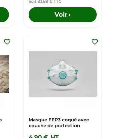
Soit 83,88 € TTC
Voir
→
favorite_border
favorite_border
o
Masque FFP3 coqué avec
couche de protection
4,90 €
HT