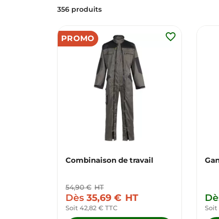
356 produits
favorite_border
PROMO
Combinaison de travail
Gan
54,90 €
HT
Dès
35,69 €
HT
Dè
Soit 42,82 € TTC
Soit