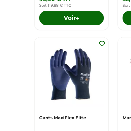
Soit 119,88 € TTC
Soit
Voir
→
favorite_border
Gants MaxiFlex Elite
Man