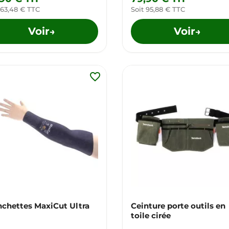
 63,48 € TTC
Soit 95,88 € TTC
Voir
Voir
→
→
favorite_border
chettes MaxiCut Ultra
Ceinture porte outils en
toile cirée