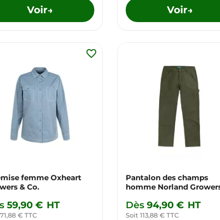
Voir
Voir
→
→
favorite_border
mise femme Oxheart
Pantalon des champs
wers & Co.
homme Norland Grower
Co.
s
59,90 €
HT
Dès
94,90 €
HT
 71,88 € TTC
Soit 113,88 € TTC