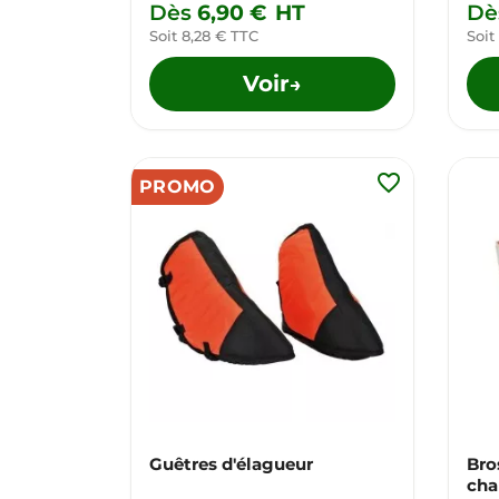
Dès
6,90 €
HT
Dè
Soit 8,28 € TTC
Soit
Voir
→
favorite_border
PROMO
Guêtres d'élagueur
Bro
cha