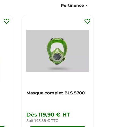

Pertinence
favorite_border
favorite_border
Masque complet BLS 5700
Dès
119,90 €
HT
Soit 143,88 € TTC