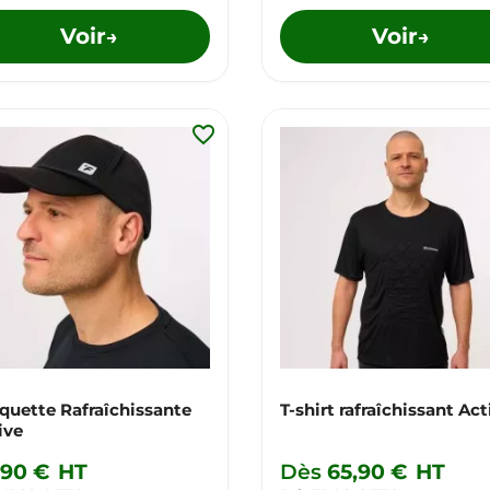
Voir
Voir
→
→
favorite_border
quette Rafraîchissante
T-shirt rafraîchissant Act
ive
,90 €
HT
Dès
65,90 €
HT