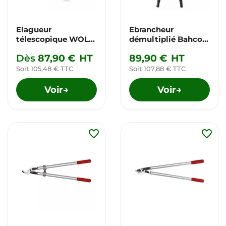
Elagueur
Ebrancheur
télescopique WOLF
démultiplié Bahco
Powercut
P173
Dès
87,90 €
HT
89,90 €
HT
Soit 105,48 € TTC
Soit 107,88 € TTC
Voir
Voir
→
→
favorite_border
favorite_border