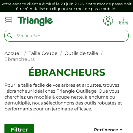
Votre espace client a évolué le 29 juin 2026 : votre mot de passe doit
être réinitialisé en cliquant sur mot de passe oublié.
Si vous aviez mémorisé votre précédent mot de passe dans votre
navigateur internet, il doit être réenregistré à la première connexion
vers votre nouvel espace client.
Votre espace client a évolué le 29 juin 2026 : votre mot de passe doit
être réinitialisé en cliquant sur mot de passe oublié.
Accueil
Taille Coupe
Outils de taille
Si vous aviez mémorisé votre précédent mot de passe dans votre
navigateur internet, il doit être réenregistré à la première connexion
Ébrancheurs
vers votre nouvel espace client.
ÉBRANCHEURS
Pour la taille facile de vos arbres et arbustes, trouvez
l'ébrancheur idéal chez Triangle Outillage. Que vous
cherchiez un modèle à coupe nette, à enclume ou
démultiplié, nous sélectionnons des outils robustes et
performants pour un jardinage efficace.
Filtrer

Pertinence