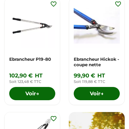
favorite_border
favorite_border
Ebrancheur P19-80
Ebrancheur Hickok -
coupe nette
102,90 €
HT
99,90 €
HT
Soit 123,48 € TTC
Soit 119,88 € TTC
Voir
Voir
→
→
favorite_border