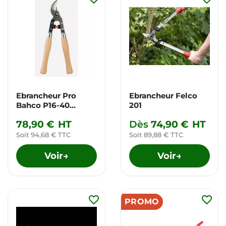
Ebrancheur Pro
Ebrancheur Felco
Bahco P16-40
201
manche bois
78,90 €
HT
Dès
74,90 €
HT
Soit 94,68 € TTC
Soit 89,88 € TTC
Voir
Voir
→
→
favorite_border
favorite_border
PROMO