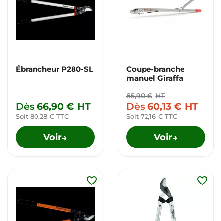
Ébrancheur P280-SL
Coupe-branche
manuel Giraffa
85,90 €
HT
Dès
66,90 €
HT
Dès
60,13 €
HT
Soit 80,28 € TTC
Soit 72,16 € TTC
Voir
Voir
→
→
favorite_border
favorite_border