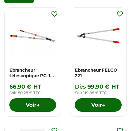
favorite_border
favorite_border
Ebrancheur
Ebrancheur FELCO
télescopique PG-19-
221
F
66,90 €
HT
Dès
99,90 €
HT
Soit 80,28 € TTC
Soit 119,88 € TTC
Voir
Voir
→
→
favorite_border
favorite_border