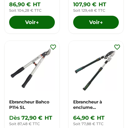
86,90 €
HT
107,90 €
HT
Soit 104,28 € TTC
Soit 129,48 € TTC
Voir
Voir
→
→
favorite_border
favorite_border
Ebrancheur Bahco
Ebrancheur à
P114 SL
enclume
démultiplié
Dès
72,90 €
HT
64,90 €
HT
METALLO K-5000
Soit 87,48 € TTC
Soit 77,88 € TTC