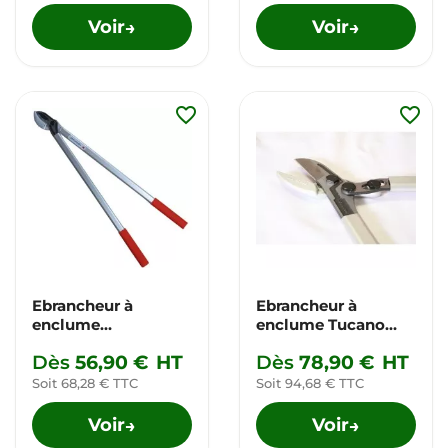
Voir
Voir
→
→
favorite_border
favorite_border
Ebrancheur à
Ebrancheur à
enclume
enclume Tucano
TRONCARAMI
léger démultiplié
Dès
56,90 €
HT
Dès
78,90 €
HT
Soit 68,28 € TTC
Soit 94,68 € TTC
Voir
Voir
→
→