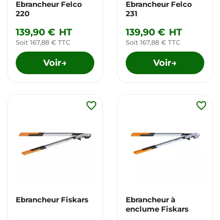
Ebrancheur Felco
Ebrancheur Felco
220
231
139,90 €
HT
139,90 €
HT
Soit 167,88 € TTC
Soit 167,88 € TTC
Voir
Voir
→
→
favorite_border
favorite_border
Ebrancheur Fiskars
Ebrancheur à
enclume Fiskars