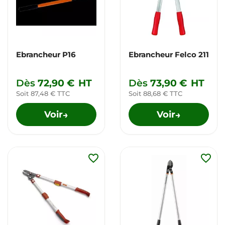
Ebrancheur P16
Ebrancheur Felco 211
Dès
72,90 €
HT
Dès
73,90 €
HT
Soit 87,48 € TTC
Soit 88,68 € TTC
Voir
Voir
→
→
favorite_border
favorite_border