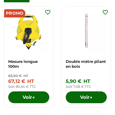
favorite_border
favorite_border
PROMO
Mesure longue
Double mètre pliant
100m
en bois
83,90 €
HT
67,12 €
HT
5,90 €
HT
Soit 80,54 € TTC
Soit 7,08 € TTC
Voir
Voir
→
→