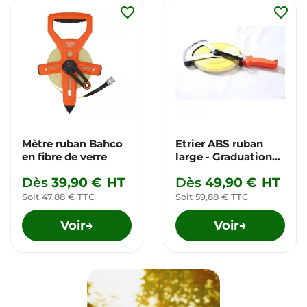
favorite_border
favorite_border
Mètre ruban Bahco
Etrier ABS ruban
en fibre de verre
large - Graduation
en mm
Dès
39,90 €
HT
Dès
49,90 €
HT
Soit 47,88 € TTC
Soit 59,88 € TTC
Voir
Voir
→
→