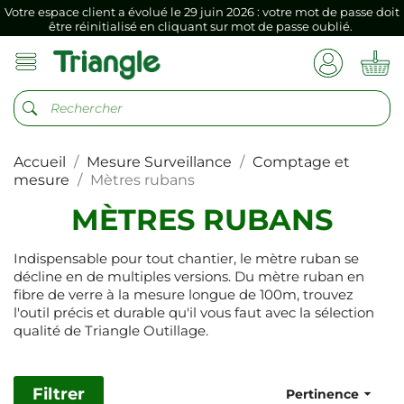
Votre espace client a évolué le 29 juin 2026 : votre mot de passe doit
être réinitialisé en cliquant sur mot de passe oublié.
Si vous aviez mémorisé votre précédent mot de passe dans votre
navigateur internet, il doit être réenregistré à la première connexion
vers votre nouvel espace client.
Votre espace client a évolué le 29 juin 2026 : votre mot de passe doit
être réinitialisé en cliquant sur mot de passe oublié.
Accueil
Mesure Surveillance
Comptage et
Si vous aviez mémorisé votre précédent mot de passe dans votre
navigateur internet, il doit être réenregistré à la première connexion
mesure
Mètres rubans
vers votre nouvel espace client.
MÈTRES RUBANS
Indispensable pour tout chantier, le mètre ruban se
décline en de multiples versions. Du mètre ruban en
fibre de verre à la mesure longue de 100m, trouvez
l'outil précis et durable qu'il vous faut avec la sélection
qualité de Triangle Outillage.
Filtrer

Pertinence