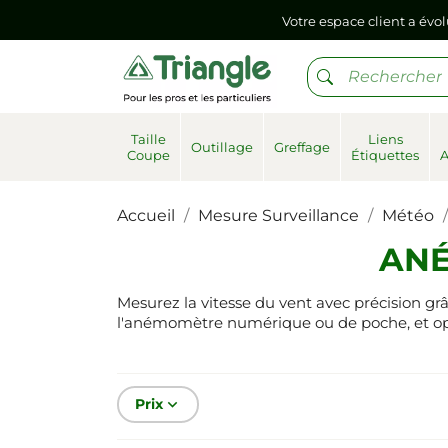
Votre espace client a évol
Si vous aviez mémorisé votre précédent mot de pa
Votre espace client a évol
Taille
Liens
Outillage
Greffage
Coupe
Étiquettes
Si vous aviez mémorisé votre précédent mot de pa
Accueil
Mesure Surveillance
Météo
ANÉ
Mesurez la vitesse du vent avec précision g
l'anémomètre numérique ou de poche, et opte
Prix
keyboard_arrow_down