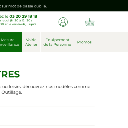
nt sur mot de passe oublié.
ez le
03 20 29 18 18
 jeudi (8h30 à 12h30 /
emière connexion vers votre nouvel espace client.
30 et le vendredi jusqu’à
nt sur mot de passe oublié.
Mesure
Voirie
Équipement
Promos
rveillance
Atelier
de la Personne
emière connexion vers votre nouvel espace client.
TRES
rs ou loisirs, découvrez nos modèles comme
 Outillage.