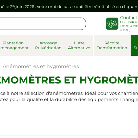
ué le 29 juin 2026 : votre mot de passe doit être réinitialisé en cliqua
Contact
Du lundi au
sse dans votre navigateur internet, il doit être réenregistré à la pr
13h30 à 17h
16h30)
ué le 29 juin 2026 : votre mot de passe doit être réinitialisé en cliqua
Plantation
Arrosage
Lutte
Récolte
Aménagement
Pulvérisation
Alternative
Transformation
Su
sse dans votre navigateur internet, il doit être réenregistré à la pr
Anémomètres et hygromètres
MOMÈTRES ET HYGROMÈ
râce à notre sélection d'anémomètres. Idéal pour vos chantie
z pour la qualité et la durabilité des équipements Triangle