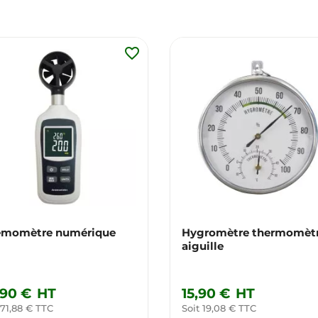
favorite_border
momètre numérique
Hygromètre thermomètr
aiguille
,90 €
HT
15,90 €
HT
 71,88 € TTC
Soit 19,08 € TTC