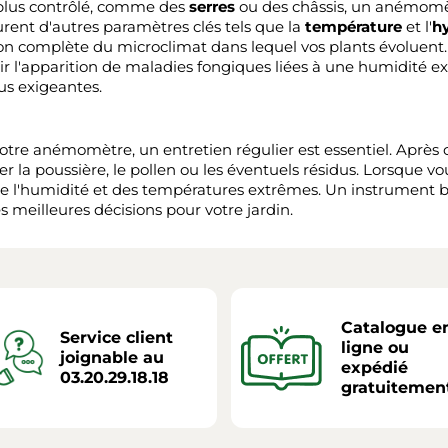
plus contrôlé, comme des
serres
ou des châssis, un anémomèt
surent d'autres paramètres clés tels que la
température
et l'
h
ision complète du microclimat dans lequel vos plants évoluent.
enir l'apparition de maladies fongiques liées à une humidité e
us exigeantes.
otre anémomètre, un entretien régulier est essentiel. Après 
er la poussière, le pollen ou les éventuels résidus. Lorsque vou
i de l'humidité et des températures extrêmes. Un instrument 
s meilleures décisions pour votre jardin.
Catalogue e
Service client
ligne ou
joignable au
expédié
03.20.29.18.18
gratuitemen