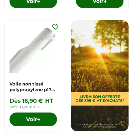
Voir
Voir
→
→
favorite_border
Voile non tissé
polypropylene p17
et p30*
Dès
16,90 €
HT
Soit 20,28 € TTC
Voir
→