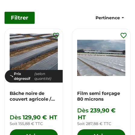
Filtrer

Pertinence
favorite_border
favorite_border
Prix
(selon
dégressif
quantité)
Bâche noire de
Film semi forçage
couvert agricole /
80 microns
ensilage*
Dès
239,90 €
Dès
129,90 €
HT
HT
Soit 155,88 € TTC
Soit 287,88 € TTC