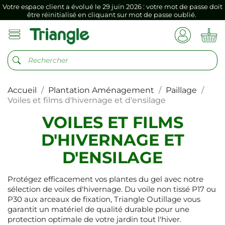
Votre espace client a évolué le 29 juin 2026 : votre mot de passe doit
être réinitialisé en cliquant sur mot de passe oublié.
Si vous aviez mémorisé votre précédent mot de passe dans votre
navigateur internet, il doit être réenregistré à la première connexion
vers votre nouvel espace client.
Votre espace client a évolué le 29 juin 2026 : votre mot de passe doit
être réinitialisé en cliquant sur mot de passe oublié.
Accueil
Plantation Aménagement
Paillage
Si vous aviez mémorisé votre précédent mot de passe dans votre
navigateur internet, il doit être réenregistré à la première connexion
Voiles et films d'hivernage et d'ensilage
vers votre nouvel espace client.
VOILES ET FILMS
D'HIVERNAGE ET
D'ENSILAGE
Protégez efficacement vos plantes du gel avec notre
sélection de voiles d'hivernage. Du voile non tissé P17 ou
P30 aux arceaux de fixation, Triangle Outillage vous
garantit un matériel de qualité durable pour une
protection optimale de votre jardin tout l'hiver.