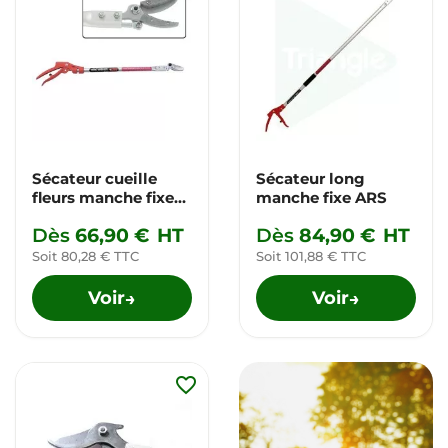
Sécateur cueille
Sécateur long
fleurs manche fixe
manche fixe ARS
ARS
Dès
66,90 €
HT
Dès
84,90 €
HT
Soit 80,28 € TTC
Soit 101,88 € TTC
Voir
Voir
→
→
favorite_border