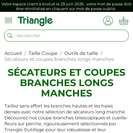
Votre espace client a évolué le 29 juin 2026 : votre mot de passe doit
être réinitialisé en cliquant sur mot de passe oublié.
Si vous aviez mémorisé votre précédent mot de passe dans votre
navigateur internet, il doit être réenregistré à la première connexion
vers votre nouvel espace client.
Votre espace client a évolué le 29 juin 2026 : votre mot de passe doit
être réinitialisé en cliquant sur mot de passe oublié.
Accueil
Taille Coupe
Outils de taille
Si vous aviez mémorisé votre précédent mot de passe dans votre
navigateur internet, il doit être réenregistré à la première connexion
Sécateurs et coupes branches longs manches
vers votre nouvel espace client.
SÉCATEURS ET COUPES
BRANCHES LONGS
MANCHES
Taillez sans effort les branches hautes et les haies
denses avec notre sélection de sécateurs long manche.
Découvrez nos coupe-branches télescopiques et cueille-
fleurs sur perche, rigoureusement sélectionnés par
Triangle Outillage pour leur robustesse et leur