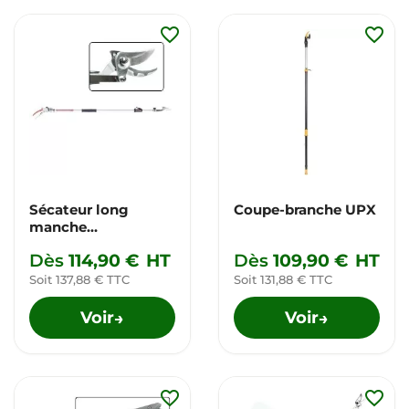
favorite_border
favorite_border
Sécateur long
Coupe-branche UPX
manche
télescopique ARS
Dès
114,90 €
HT
Dès
109,90 €
HT
Soit 137,88 € TTC
Soit 131,88 € TTC
Voir
Voir
→
→
favorite_border
favorite_border