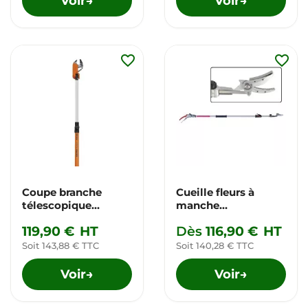
Voir
Voir
→
→
favorite_border
favorite_border
Coupe branche
Cueille fleurs à
télescopique
manche
BAHCO*
télescopique ARS
119,90 €
HT
Dès
116,90 €
HT
Soit 143,88 € TTC
Soit 140,28 € TTC
Voir
Voir
→
→