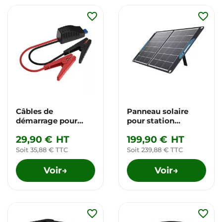
favorite_border
favorite_border
Câbles de
Panneau solaire
démarrage pour
pour station
station d'énergie
d'énergie portable
29,90 €
HT
199,90 €
HT
portable
Soit 35,88 € TTC
Soit 239,88 € TTC
Voir
Voir
→
→
favorite_border
favorite_border