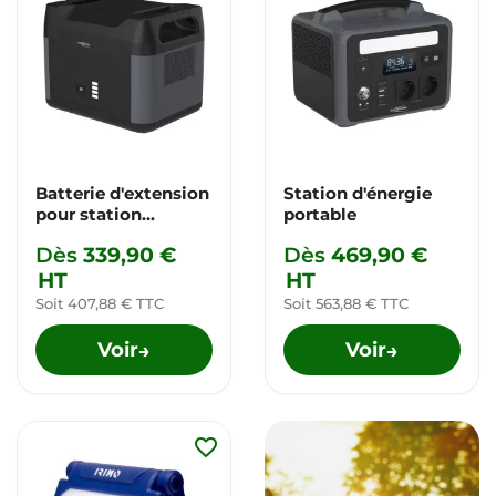
Batterie d'extension
Station d'énergie
pour station
portable
d'énergie portable
Dès
339,90 €
Dès
469,90 €
HT
HT
Soit 407,88 € TTC
Soit 563,88 € TTC
Voir
Voir
→
→
favorite_border