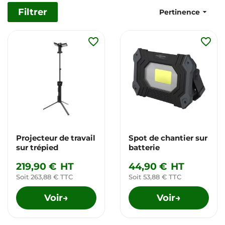
Filtrer

Pertinence
favorite_border
favorite_border
Projecteur de travail
Spot de chantier sur
sur trépied
batterie
219,90 €
HT
44,90 €
HT
Soit 263,88 € TTC
Soit 53,88 € TTC
Voir
Voir
→
→