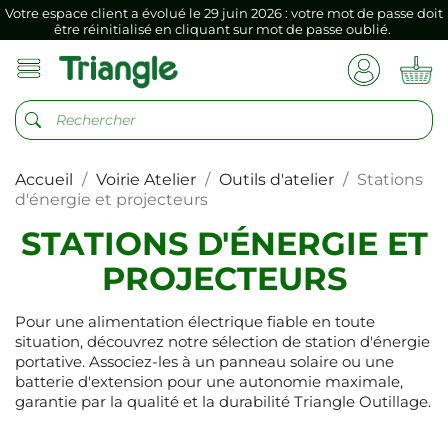
Votre espace client a évolué le 29 juin 2026 : votre mot de passe doit
être réinitialisé en cliquant sur mot de passe oublié.
Si vous aviez mémorisé votre précédent mot de passe dans votre
navigateur internet, il doit être réenregistré à la première connexion
vers votre nouvel espace client.
Votre espace client a évolué le 29 juin 2026 : votre mot de passe doit
être réinitialisé en cliquant sur mot de passe oublié.
Accueil
Voirie Atelier
Outils d'atelier
Stations
Si vous aviez mémorisé votre précédent mot de passe dans votre
navigateur internet, il doit être réenregistré à la première connexion
d'énergie et projecteurs
vers votre nouvel espace client.
STATIONS D'ÉNERGIE ET
PROJECTEURS
Pour une alimentation électrique fiable en toute
situation, découvrez notre sélection de station d'énergie
portative. Associez-les à un panneau solaire ou une
batterie d'extension pour une autonomie maximale,
garantie par la qualité et la durabilité Triangle Outillage.