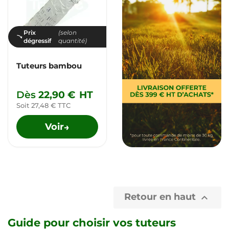
Prix
(selon
dégressif
quantité)
Tuteurs bambou
Dès
22,90 €
HT
Soit 27,48 € TTC
Voir
→
Retour en haut

Guide pour choisir vos tuteurs