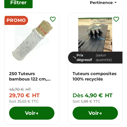
Filtrer

Pertinence
favorite_border
favorite_border
PROMO
Prix
(selon
dégressif
quantité)
250 Tuteurs
Tuteurs composites
bambous 122 cm,
100% recyclés
Ø12/14mm
45,70 €
HT
29,70 €
HT
Dès
4,90 €
HT
Soit 35,65 € TTC
Soit 5,88 € TTC
Voir
Voir
→
→