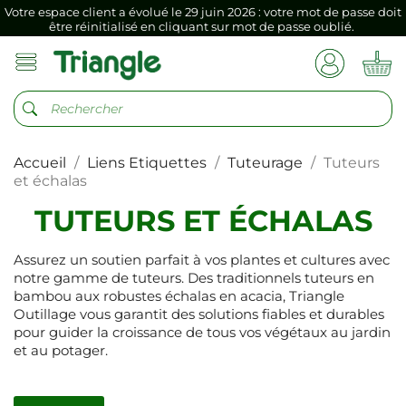
Votre espace client a évolué le 29 juin 2026 : votre mot de passe doit
être réinitialisé en cliquant sur mot de passe oublié.
Si vous aviez mémorisé votre précédent mot de passe dans votre
navigateur internet, il doit être réenregistré à la première connexion
vers votre nouvel espace client.
Votre espace client a évolué le 29 juin 2026 : votre mot de passe doit
être réinitialisé en cliquant sur mot de passe oublié.
Accueil
Liens Etiquettes
Tuteurage
Tuteurs
Si vous aviez mémorisé votre précédent mot de passe dans votre
navigateur internet, il doit être réenregistré à la première connexion
et échalas
vers votre nouvel espace client.
TUTEURS ET ÉCHALAS
Assurez un soutien parfait à vos plantes et cultures avec
notre gamme de tuteurs. Des traditionnels tuteurs en
bambou aux robustes échalas en acacia, Triangle
Outillage vous garantit des solutions fiables et durables
pour guider la croissance de tous vos végétaux au jardin
et au potager.