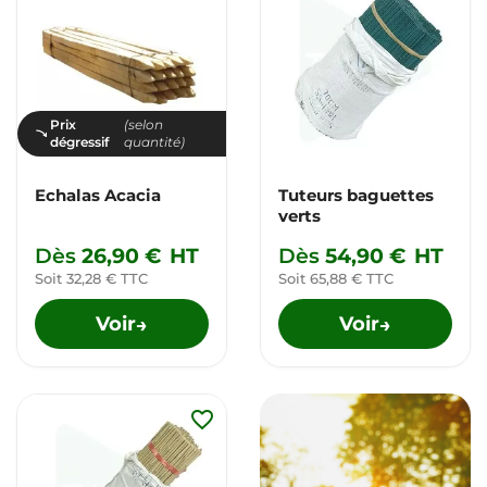
Prix
(selon
dégressif
quantité)
Echalas Acacia
Tuteurs baguettes
verts
Dès
26,90 €
HT
Dès
54,90 €
HT
Soit 32,28 € TTC
Soit 65,88 € TTC
Voir
Voir
→
→
favorite_border