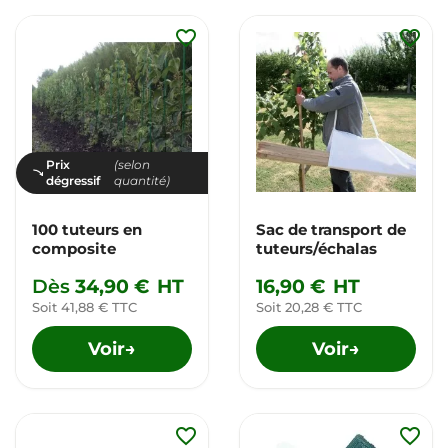
favorite_border
favorite_border
Prix
(selon
dégressif
quantité)
100 tuteurs en
Sac de transport de
composite
tuteurs/échalas
Dès
34,90 €
HT
16,90 €
HT
Soit 41,88 € TTC
Soit 20,28 € TTC
Voir
Voir
→
→
favorite_border
favorite_border