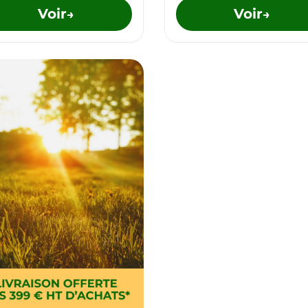
Voir
Voir
→
→