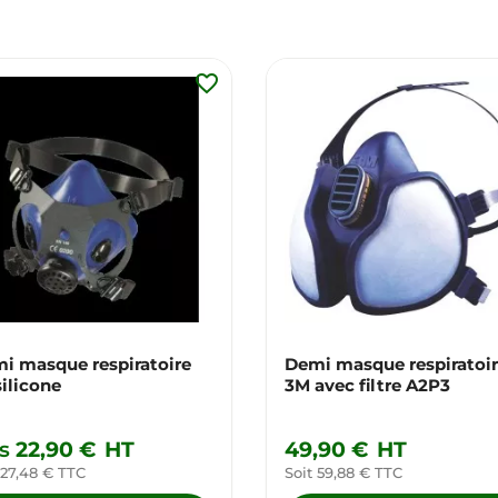
favorite_border
i masque respiratoire
Demi masque respiratoi
silicone
3M avec filtre A2P3
s
22,90 €
HT
49,90 €
HT
 27,48 € TTC
Soit 59,88 € TTC