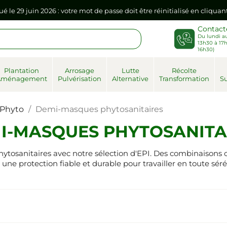
ué le 29 juin 2026 : votre mot de passe doit être réinitialisé en cliqua
Contact
Du lundi au
sse dans votre navigateur internet, il doit être réenregistré à la pr
13h30 à 17h
16h30)
ué le 29 juin 2026 : votre mot de passe doit être réinitialisé en cliqua
Plantation
Arrosage
Lutte
Récolte
Aménagement
Pulvérisation
Alternative
Transformation
Su
sse dans votre navigateur internet, il doit être réenregistré à la pr
Phyto
Demi-masques phytosanitaires
I-MASQUES PHYTOSANITA
 phytosanitaires avec notre sélection d'EPI. Des combinaison
t une protection fiable et durable pour travailler en toute séré