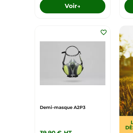
Voir
→
favorite_border
Demi-masque A2P3
39,90 €
HT