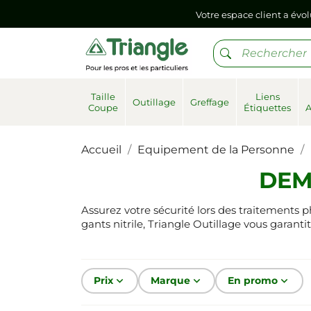
Votre espace client a évol
Si vous aviez mémorisé votre précédent mot de pa
Votre espace client a évol
Taille
Liens
Outillage
Greffage
Coupe
Étiquettes
Si vous aviez mémorisé votre précédent mot de pa
Accueil
Equipement de la Personne
DEM
Assurez votre sécurité lors des traitements
gants nitrile, Triangle Outillage vous garanti
Prix
keyboard_arrow_down
Marque
keyboard_arrow_down
En promo
keyboard_arrow_down