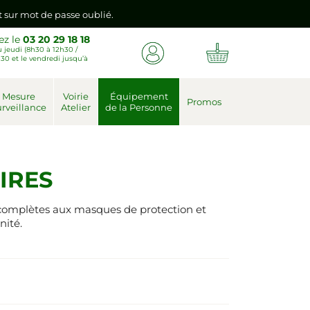
nt sur mot de passe oublié.
ez le
03 20 29 18 18
 jeudi (8h30 à 12h30 /
emière connexion vers votre nouvel espace client.
30 et le vendredi jusqu’à
nt sur mot de passe oublié.
Mesure
Voirie
Équipement
Promos
rveillance
Atelier
de la Personne
emière connexion vers votre nouvel espace client.
IRES
s complètes aux masques de protection et
nité.