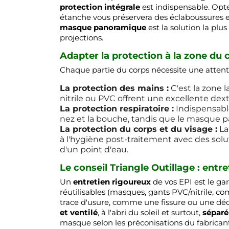
protection intégrale
est indispensable. Opt
étanche vous préservera des éclaboussures et
masque panoramique
est la solution la plu
projections.
Adapter la protection à la zone du
Chaque partie du corps nécessite une attentio
La protection des mains :
C'est la zone l
nitrile ou PVC offrent une excellente dext
La protection respiratoire :
Indispensable
nez et la bouche, tandis que le masque p
La protection du corps et du visage :
La
à l'hygiène post-traitement avec des solut
d'un point d'eau.
Le conseil Triangle Outillage : ent
Un
entretien rigoureux
de vos EPI est le ga
réutilisables (masques, gants PVC/nitrile, com
trace d'usure, comme une fissure ou une déc
et ventilé
, à l'abri du soleil et surtout,
séparé
masque selon les préconisations du fabricant 