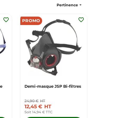

Pertinence
favorite_border
favorite_border
PROMO
re
Demi-masque JSP Bi-filtres
24,90 €
HT
12,45 €
HT
Soit 14,94 € TTC