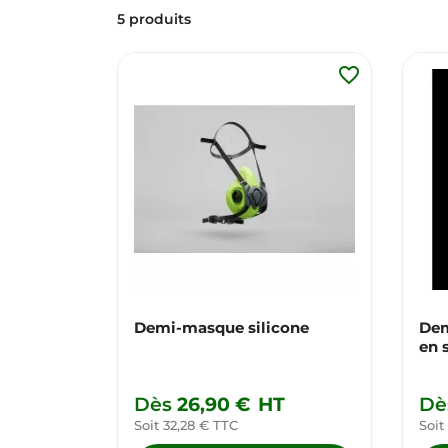
5 produits
favorite_border
Demi-masque silicone
Dem
en 
Dès
26,90 €
HT
Dè
Soit 32,28 € TTC
Soit