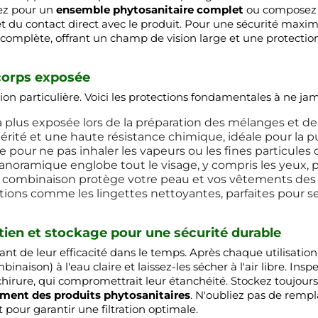
ez pour un
ensemble phytosanitaire complet
ou composez 
 du contact direct avec le produit. Pour une sécurité maximal
s complète, offrant un champ de vision large et une protection
 corps exposée
n particulière. Voici les protections fondamentales à ne jam
a plus exposée lors de la préparation des mélanges et de l
érité et une haute résistance chimique, idéale pour la pu
 pour ne pas inhaler les vapeurs ou les fines particule
anoramique englobe tout le visage, y compris les yeux, 
 combinaison protège votre peau et vos vêtements des 
ions comme les lingettes nettoyantes, parfaites pour se 
retien et stockage pour une sécurité durable
rant de leur efficacité dans le temps. Après chaque utilisat
binaison) à l'eau claire et laissez-les sécher à l'air libre. I
hirure, qui compromettrait leur étanchéité. Stockez toujours
ment des produits phytosanitaires
. N'oubliez pas de rempl
pour garantir une filtration optimale.