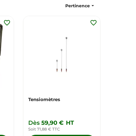

Pertinence
favorite_border
favorite_border
Tensiomètres
Dès
59,90 €
HT
Soit 71,88 € TTC