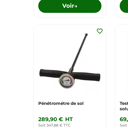
Voir
→
favorite_border
Pénétrométre de sol
Tes
sol
289,90 €
HT
69
Soit 347,88 € TTC
Soit