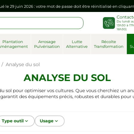
ué le 29 juin 2026 : votre mot de passe doit être réinitialisé en cliqua
Contact
Du lundi au
sse dans votre navigateur internet, il doit être réenregistré à la pr
13h30 à 17h
16h30)
ué le 29 juin 2026 : votre mot de passe doit être réinitialisé en cliqua
Plantation
Arrosage
Lutte
Récolte
Aménagement
Pulvérisation
Alternative
Transformation
Su
sse dans votre navigateur internet, il doit être réenregistré à la pr
Analyse du sol
ANALYSE DU SOL
 sol pour optimiser vos cultures. Que vous cherchiez un anal
garantit des équipements précis, robustes et durables pour 
Type outil
keyboard_arrow_down
Usage
keyboard_arrow_down