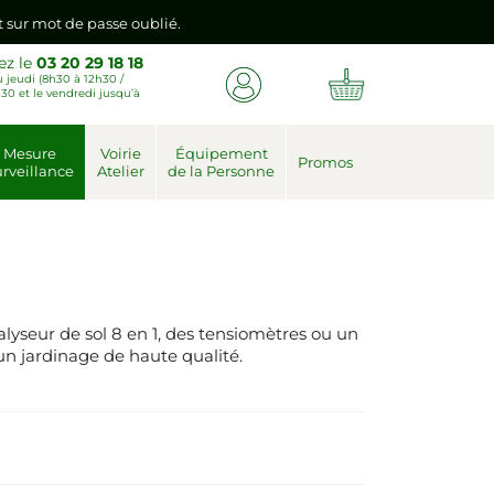
nt sur mot de passe oublié.
ez le
03 20 29 18 18
 jeudi (8h30 à 12h30 /
emière connexion vers votre nouvel espace client.
30 et le vendredi jusqu’à
nt sur mot de passe oublié.
Mesure
Voirie
Équipement
Promos
rveillance
Atelier
de la Personne
emière connexion vers votre nouvel espace client.
yseur de sol 8 en 1, des tensiomètres ou un
un jardinage de haute qualité.