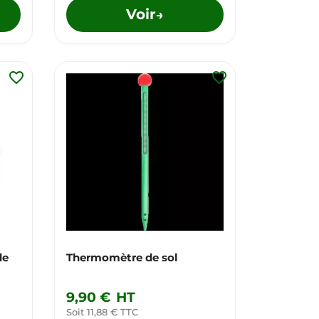
Voir
→
favorite_border
favorite_border
de
Thermomètre de sol
9,90 €
HT
Soit 11,88 € TTC