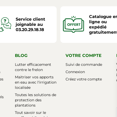
Catalogue e
Service client
ligne ou
joignable au
expédié
03.20.29.18.18
gratuitemen
BLOG
VOTRE COMPTE
Lutter efficacement
Suivi de commande
contre le frelon
m
Connexion
Maitriser vos apports
es
Créez votre compte
en eau avec l'irrigation
localisée
Toutes les solutions de
els
protection des
plantations
Tout savoir sur le