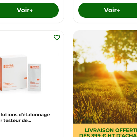
Voir
Voir
→
→
favorite_border
olutions d'étalonnage
r testeur de
ductivité