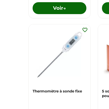
Voir
→
favorite_border
Thermomètre à sonde fixe
5 s
pou
con