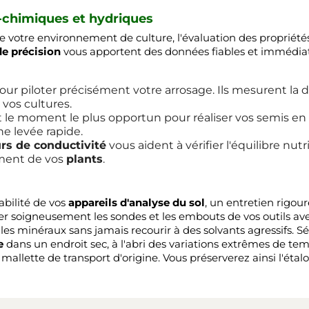
-chimiques et hydriques
e votre environnement de culture, l'évaluation des propriété
e précision
vous apportent des données fiables et immédiates
 pour piloter précisément votre arrosage. Ils mesurent la di
 vos cultures.
le moment le plus opportun pour réaliser vos semis en ple
e levée rapide.
rs de conductivité
vous aident à vérifier l'équilibre nutri
ement de vos
plants
.
iabilité de vos
appareils d'analyse du sol
, un entretien rigou
yer soigneusement les sondes et les embouts de vos outils a
t les minéraux sans jamais recourir à des solvants agressifs. 
e
dans un endroit sec, à l'abri des variations extrêmes de te
allette de transport d'origine. Vous préserverez ainsi l'ét