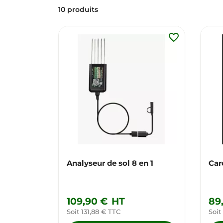
10 produits
favorite_border
Analyseur de sol 8 en 1
Car
109,90 €
HT
89
Soit 131,88 € TTC
Soit