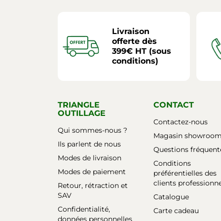
Livraison
offerte dès
399€ HT (sous
conditions)
TRIANGLE
CONTACT
OUTILLAGE
Contactez-nous
Qui sommes-nous ?
Magasin showroo
Ils parlent de nous
Questions fréquent
Modes de livraison
Conditions
Modes de paiement
préférentielles des
clients professionn
Retour, rétraction et
SAV
Catalogue
Confidentialité,
Carte cadeau
données personnelles