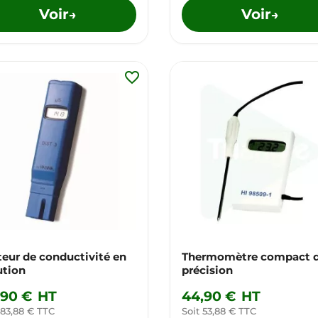
Voir
Voir
→
→
favorite_border
teur de conductivité en
Thermomètre compact 
ution
précision
,90 €
HT
44,90 €
HT
 83,88 € TTC
Soit 53,88 € TTC