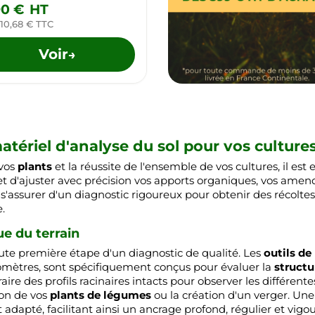
90 €
HT
 10,68 € TTC
Voir
→
tériel d'analyse du sol pour vos cultures
 vos
plants
et la réussite de l'ensemble de vos cultures, il est
 d'ajuster avec précision vos apports organiques, vos amen
'est s'assurer d'un diagnostic rigoureux pour obtenir des réc
.
ue du terrain
oute première étape d'un diagnostic de qualité. Les
outils d
romètres, sont spécifiquement conçus pour évaluer la
structu
e des profils racinaires intacts pour observer les différentes 
ion de vos
plants de légumes
ou la création d'un verger. Un
t adapté, facilitant ainsi un ancrage profond, régulier et vig