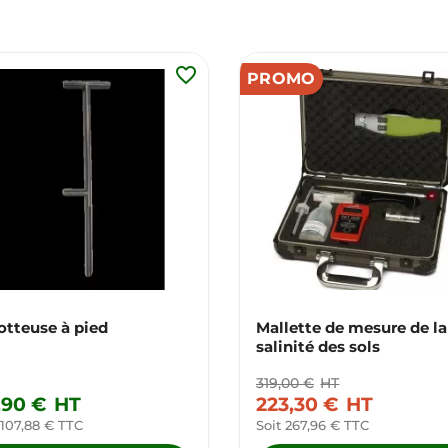
favorite_border
PROMO
otteuse à pied
Mallette de mesure de la
salinité des sols
319,00 €
HT
,90 €
HT
223,30 €
HT
 107,88 € TTC
Soit 267,96 € TTC