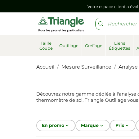
Votre espace client a évol
Si vous aviez mémorisé votre précédent mot de pa
Votre espace client a évol
Taille
Liens
Outillage
Greffage
Coupe
Étiquettes
Si vous aviez mémorisé votre précédent mot de pa
Accueil
Mesure Surveillance
Analyse
Découvrez notre gamme dédiée à l'analyse du
thermomètre de sol, Triangle Outillage vous 
En promo
keyboard_arrow_down
Marque
keyboard_arrow_down
Prix
keyboard_arrow_down