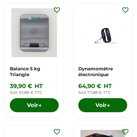
favorite_border
favorite_border
Balance 5 kg
Dynamomètre
Triangle
électronique
39,90 €
HT
64,90 €
HT
Soit 47,88 € TTC
Soit 77,88 € TTC
Voir
Voir
→
→
favorite_border
favorite_border