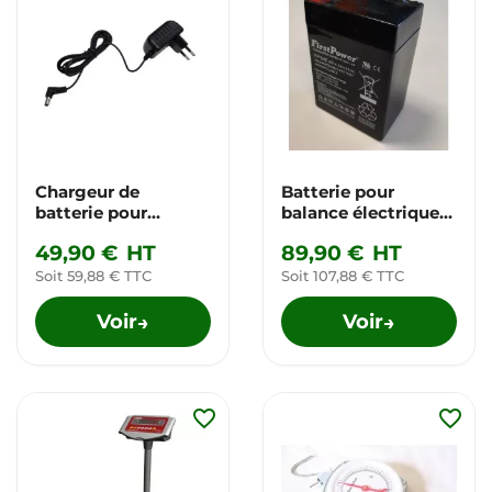
Chargeur de
Batterie pour
batterie pour
balance électrique
balance électrique
professionnelle 30
49,90 €
HT
89,90 €
HT
professionnelle
et 60 kg
Soit 59,88 € TTC
Soit 107,88 € TTC
Voir
Voir
→
→
favorite_border
favorite_border