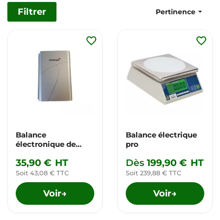
Filtrer

Pertinence
favorite_border
favorite_border
Balance
Balance électrique
électronique de
pro
précision
35,90 €
HT
Dès
199,90 €
HT
Soit 43,08 € TTC
Soit 239,88 € TTC
Voir
Voir
→
→