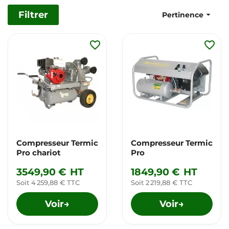
Filtrer

Pertinence
favorite_border
favorite_border
Compresseur Termic
Compresseur Termic
Pro chariot
Pro
3549,90 €
HT
1849,90 €
HT
Soit 4 259,88 € TTC
Soit 2 219,88 € TTC
Voir
Voir
→
→