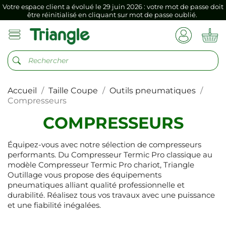
Votre espace client a évolué le 29 juin 2026 : votre mot de passe doit
être réinitialisé en cliquant sur mot de passe oublié.
Si vous aviez mémorisé votre précédent mot de passe dans votre
navigateur internet, il doit être réenregistré à la première connexion
vers votre nouvel espace client.
Votre espace client a évolué le 29 juin 2026 : votre mot de passe doit
être réinitialisé en cliquant sur mot de passe oublié.
Accueil
Taille Coupe
Outils pneumatiques
Si vous aviez mémorisé votre précédent mot de passe dans votre
navigateur internet, il doit être réenregistré à la première connexion
Compresseurs
vers votre nouvel espace client.
COMPRESSEURS
Équipez-vous avec notre sélection de compresseurs
performants. Du Compresseur Termic Pro classique au
modèle Compresseur Termic Pro chariot, Triangle
Outillage vous propose des équipements
pneumatiques alliant qualité professionnelle et
durabilité. Réalisez tous vos travaux avec une puissance
et une fiabilité inégalées.