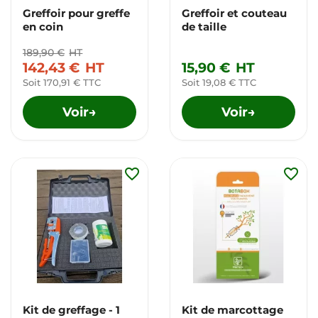
Greffoir pour greffe
Greffoir et couteau
en coin
de taille
189,90 €
HT
142,43 €
HT
15,90 €
HT
Soit 170,91 € TTC
Soit 19,08 € TTC
Voir
Voir
→
→
favorite_border
favorite_border
Kit de greffage - 1
Kit de marcottage