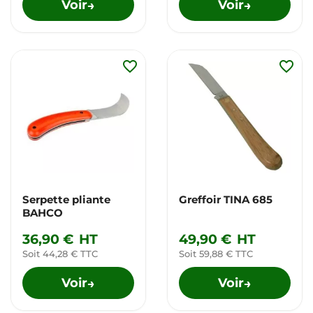
Voir
Voir
→
→
favorite_border
favorite_border
Serpette pliante
Greffoir TINA 685
BAHCO
36,90 €
HT
49,90 €
HT
Soit 44,28 € TTC
Soit 59,88 € TTC
Voir
Voir
→
→