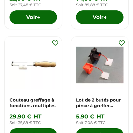
Soit 27,48 € TTC
Soit 89,88 € TTC
Voir
Voir
→
→
favorite_border
favorite_border
Couteau greffage à
Lot de 2 butés pour
fonctions multiples
pince à greffer
italienne A45
29,90 €
HT
5,90 €
HT
Soit 35,88 € TTC
Soit 7,08 € TTC