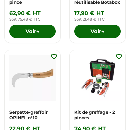
pince
réutilisable Botabox
62,90 €
HT
17,90 €
HT
Soit 75,48 € TTC
Soit 21,48 € TTC
Voir
Voir
→
→
favorite_border
favorite_border
Serpette-greffoir
Kit de greffage - 2
OPINEL n°10
pinces
22,90 €
HT
74,90 €
HT