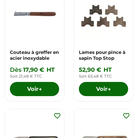
Couteau à greffer en
Lames pour pince à
acier inoxydable
sapin Top Stop
Dès
17,90 €
HT
52,90 €
HT
Soit 21,48 € TTC
Soit 63,48 € TTC
Voir
Voir
→
→
favorite_border
favorite_border