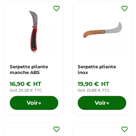
favorite_border
favorite_border
Serpette pliante
Serpette pliante
manche ABS
inox
16,90 €
HT
19,90 €
HT
Soit 20,28 € TTC
Soit 23,88 € TTC
Voir
Voir
→
→
favorite_border
favorite_border