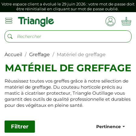
être réinitialisé en cliquant sur mot de passe oublié.
Si vous aviez mémorisé votre précédent mot de passe dans votre
navigateur internet, il doit être réenregistré à la première connexion
vers votre nouvel espace client.
Votre espace client a évolué le 29 juin 2026 : votre mot de passe doit
être réinitialisé en cliquant sur mot de passe oublié.
Si vous aviez mémorisé votre précédent mot de passe dans votre
navigateur internet, il doit être réenregistré à la première connexion
Accueil
Greffage
Matériel de greffage
vers votre nouvel espace client.
MATÉRIEL DE GREFFAGE
Réussissez toutes vos greffes grâce à notre sélection de
matériel de greffage. Du couteau horticole précis au
mastic à cicatriser protecteur, Triangle Outillage vous
garantit des outils de qualité professionnelle et durables
pour des végétaux en pleine santé.
Filtrer

Pertinence