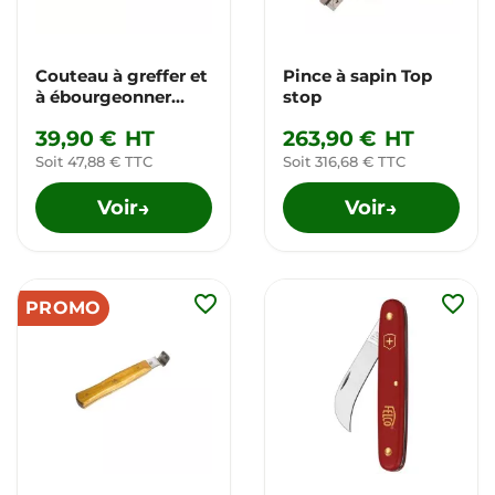
Couteau à greffer et
Pince à sapin Top
à ébourgeonner
stop
Felco 512
39,90 €
HT
263,90 €
HT
Soit 47,88 € TTC
Soit 316,68 € TTC
Voir
Voir
→
→
favorite_border
favorite_border
PROMO