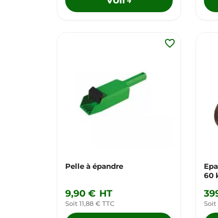
→
favorite_border
Pelle à épandre
Epa
60 
9,90 €
HT
39
Soit 11,88 € TTC
Soit