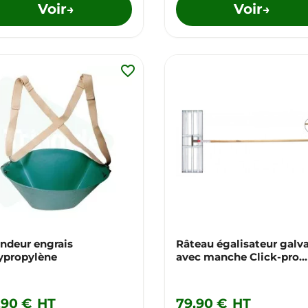
Voir
Voir
→
→
favorite_border
ndeur engrais
Râteau égalisateur galv
ypropylène
avec manche Click-pro
170cm
,90 €
HT
79,90 €
HT