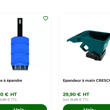
favorite_border
le à épandre
Epandeur à main CRESC
90 €
HT
29,90 €
HT
 5,88 € TTC
Soit 35,88 € TTC
Voir
Voir