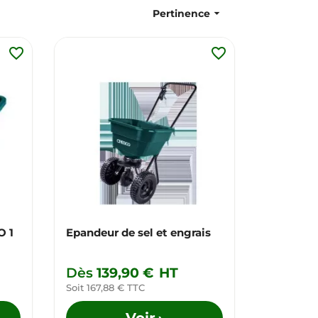

Pertinence
favorite_border
favorite_border
O 1
Epandeur de sel et engrais
Dès
139,90 €
HT
Soit 167,88 € TTC
Voir