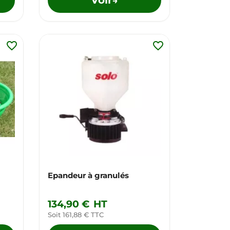
→
favorite_border
favorite_border
Epandeur à granulés
134,90 €
HT
Soit 161,88 € TTC