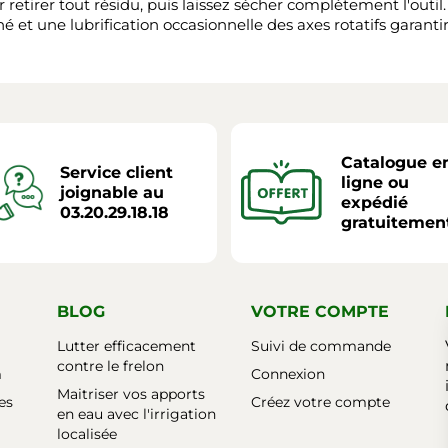
 retirer tout résidu, puis laissez sécher complètement l'outil.
gné et une lubrification occasionnelle des axes rotatifs garan
Catalogue e
Service client
ligne ou
joignable au
expédié
03.20.29.18.18
gratuitemen
BLOG
VOTRE COMPTE
Lutter efficacement
Suivi de commande
contre le frelon
m
Connexion
Maitriser vos apports
es
Créez votre compte
en eau avec l'irrigation
localisée