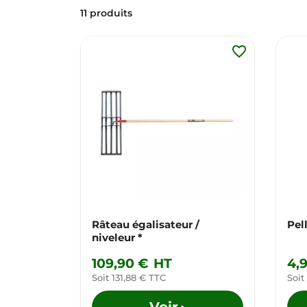
11 produits
favorite_border
Râteau égalisateur /
Pel
niveleur *
109,90 €
HT
4,
Soit 131,88 € TTC
Soit
Voir