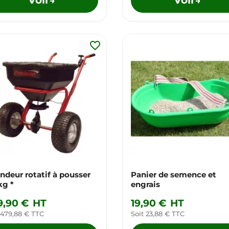
→
→
favorite_border
ndeur rotatif à pousser
Panier de semence et
kg *
engrais
9,90 €
HT
19,90 €
HT
 479,88 € TTC
Soit 23,88 € TTC