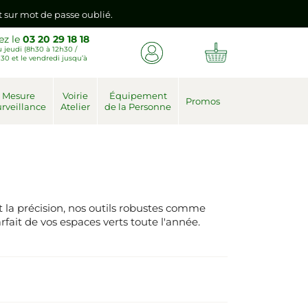
nt sur mot de passe oublié.
ez le
03 20 29 18 18
 jeudi (8h30 à 12h30 /
emière connexion vers votre nouvel espace client.
30 et le vendredi jusqu’à
nt sur mot de passe oublié.
Mesure
Voirie
Équipement
Promos
rveillance
Atelier
de la Personne
emière connexion vers votre nouvel espace client.
t la précision, nos outils robustes comme
arfait de vos espaces verts toute l'année.