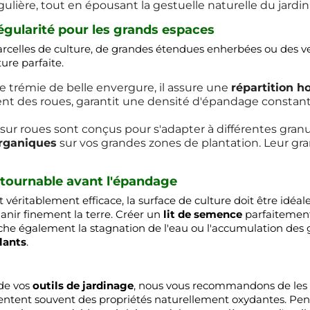
gulière, tout en épousant la gestuelle naturelle du jardini
régularité pour les grands espaces
arcelles de culture, de grandes étendues enherbées ou des ve
ure parfaite.
e trémie de belle envergure, il assure une
répartition 
t des roues, garantit une densité d'épandage constante s
ur roues sont conçus pour s'adapter à différentes granulom
organiques
sur vos grandes zones de plantation. Leur gr
ontournable avant l'épandage
 véritablement efficace, la surface de culture doit être idéa
nir finement la terre. Créer un
lit de semence
parfaitement 
êche également la stagnation de l'eau ou l'accumulation des g
lants
.
 de vos
outils de jardinage
, nous vous recommandons de les 
ntent souvent des propriétés naturellement oxydantes. Pen