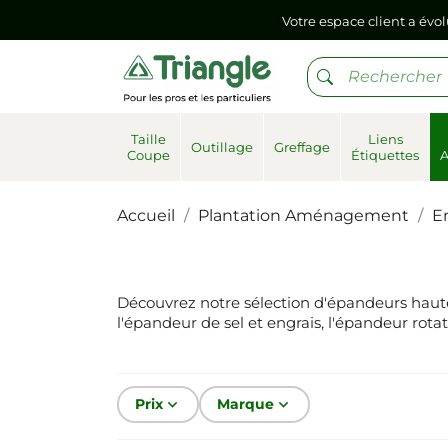
Votre espace client a évol
Si vous aviez mémorisé votre précédent mot de pa
Votre espace client a évol
Taille
Liens
Outillage
Greffage
Coupe
Étiquettes
Si vous aviez mémorisé votre précédent mot de pa
Accueil
Plantation Aménagement
E
Découvrez notre sélection d'épandeurs haute 
l'épandeur de sel et engrais, l'épandeur rotati
Prix
keyboard_arrow_down
Marque
keyboard_arrow_down