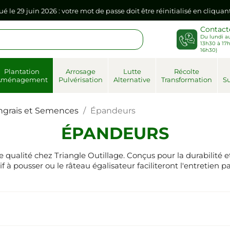
ué le 29 juin 2026 : votre mot de passe doit être réinitialisé en cliqua
Contact
Du lundi au
sse dans votre navigateur internet, il doit être réenregistré à la pr
13h30 à 17h
16h30)
ué le 29 juin 2026 : votre mot de passe doit être réinitialisé en cliqua
Plantation
Arrosage
Lutte
Récolte
Aménagement
Pulvérisation
Alternative
Transformation
Su
sse dans votre navigateur internet, il doit être réenregistré à la pr
ngrais et Semences
Épandeurs
ÉPANDEURS
qualité chez Triangle Outillage. Conçus pour la durabilité e
f à pousser ou le râteau égalisateur faciliteront l'entretien p