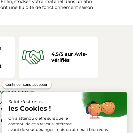
 Enfin, stockez votre matériel dans un abri
tiront une fluidité de fonctionnement saison
n
4,5/5 sur Avis-
vérifiés
t
NEWSLETTER
Vous pouvez vous désinscrire à tout
moment. Vous trouverez pour cela nos
informations de contact dans les conditions
d'utilisation du site.