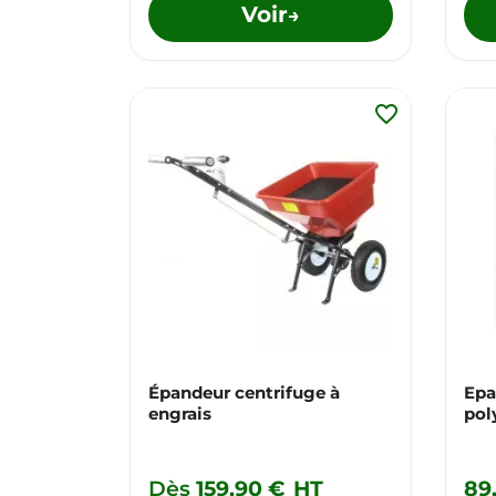
Voir
→
favorite_border
Épandeur centrifuge à
Epa
engrais
pol
Dès
159,90 €
HT
89