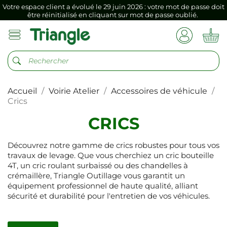
être réinitialisé en cliquant sur mot de passe oublié.
Si vous aviez mémorisé votre précédent mot de passe dans votre
navigateur internet, il doit être réenregistré à la première connexion
vers votre nouvel espace client.
Votre espace client a évolué le 29 juin 2026 : votre mot de passe doit
être réinitialisé en cliquant sur mot de passe oublié.
Si vous aviez mémorisé votre précédent mot de passe dans votre
navigateur internet, il doit être réenregistré à la première connexion
Accueil
Voirie Atelier
Accessoires de véhicule
vers votre nouvel espace client.
Crics
CRICS
Découvrez notre gamme de crics robustes pour tous vos
travaux de levage. Que vous cherchiez un cric bouteille
4T, un cric roulant surbaissé ou des chandelles à
crémaillère, Triangle Outillage vous garantit un
équipement professionnel de haute qualité, alliant
sécurité et durabilité pour l'entretien de vos véhicules.