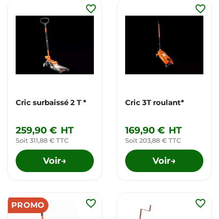
favorite_border
favorite_border
Cric surbaissé 2 T *
Cric 3T roulant*
259,90 €
HT
169,90 €
HT
Soit 311,88 € TTC
Soit 203,88 € TTC
Voir
Voir
→
→
favorite_border
favorite_border
PROMO