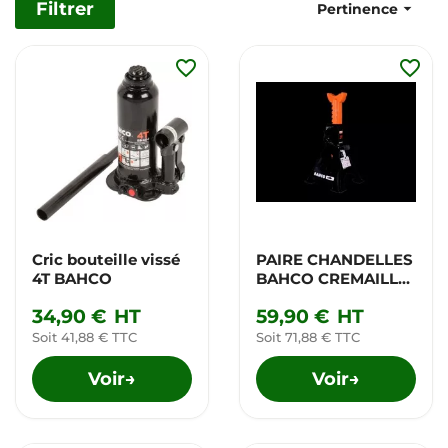
Filtrer

Pertinence
favorite_border
favorite_border
Cric bouteille vissé
PAIRE CHANDELLES
4T BAHCO
BAHCO CREMAILL
3T
34,90 €
HT
59,90 €
HT
Soit 41,88 € TTC
Soit 71,88 € TTC
Voir
Voir
→
→