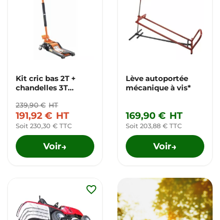
Kit cric bas 2T +
Lève autoportée
chandelles 3T
mécanique à vis*
BAHCO*
239,90 €
HT
191,92 €
HT
169,90 €
HT
Soit 230,30 € TTC
Soit 203,88 € TTC
Voir
Voir
→
→
favorite_border