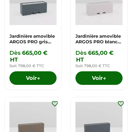
Jardinière amovible
Jardinière amovible
ARGOS PRO gris
ARGOS PRO blanc
anthracite
pur
Dès
665,00 €
Dès
665,00 €
HT
HT
Soit 798,00 € TTC
Soit 798,00 € TTC
Voir
Voir
→
→
favorite_border
favorite_border