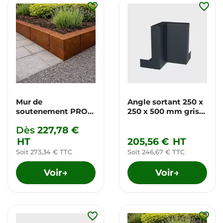
favorite_border
favorite_border
Mur de
Angle sortant 250 x
soutenement PRO
250 x 500 mm gris
corten
anthracite
Dès
227,78 €
HT
205,56 €
HT
Soit 273,34 € TTC
Soit 246,67 € TTC
Voir
Voir
→
→
favorite_border
favorite_border