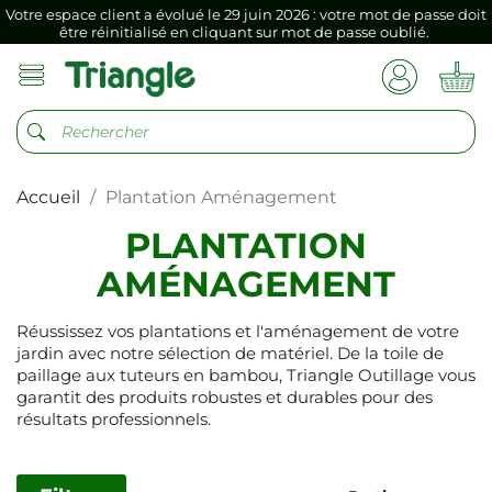
Si vous aviez mémorisé votre précédent mot de passe dans votre
navigateur internet, il doit être réenregistré à la première connexion
vers votre nouvel espace client.
Votre espace client a évolué le 29 juin 2026 : votre mot de passe doit
être réinitialisé en cliquant sur mot de passe oublié.
Si vous aviez mémorisé votre précédent mot de passe dans votre
navigateur internet, il doit être réenregistré à la première connexion
vers votre nouvel espace client.
Accueil
Plantation Aménagement
PLANTATION
AMÉNAGEMENT
Réussissez vos plantations et l'aménagement de votre
jardin avec notre sélection de matériel. De la toile de
paillage aux tuteurs en bambou, Triangle Outillage vous
garantit des produits robustes et durables pour des
résultats professionnels.