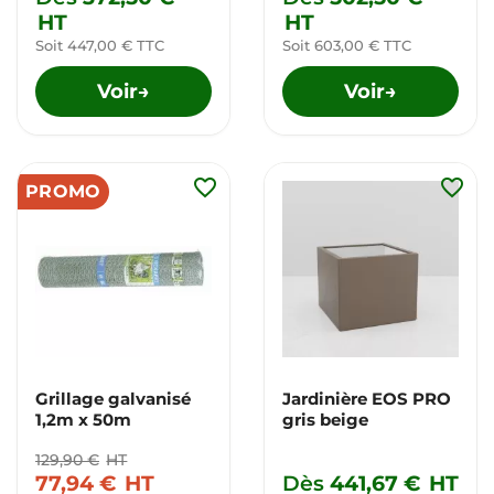
HT
HT
Soit 447,00 € TTC
Soit 603,00 € TTC
Voir
Voir
→
→
favorite_border
favorite_border
PROMO
Grillage galvanisé
Jardinière EOS PRO
1,2m x 50m
gris beige
129,90 €
HT
77,94 €
HT
Dès
441,67 €
HT