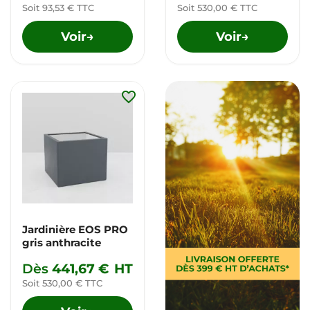
Soit 93,53 € TTC
Soit 530,00 € TTC
Voir
Voir
→
→
favorite_border
Jardinière EOS PRO
gris anthracite
Dès
441,67 €
HT
Soit 530,00 € TTC