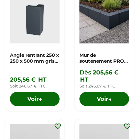
Angle rentrant 250 x
Mur de
250 x 500 mm gris
soutenement PRO
anthracite
gris anthracite
Dès
205,56 €
205,56 €
HT
HT
Soit 246,67 € TTC
Soit 246,67 € TTC
Voir
Voir
→
→
favorite_border
favorite_border