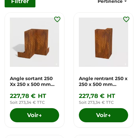
Filtrer

Pertinence
favorite_border
favorite_border
Angle sortant 250
Angle rentrant 250 x
Xx 250 x 500 mm
250 x 500 mm
corten
corten
227,78 €
HT
227,78 €
HT
Soit 273,34 € TTC
Soit 273,34 € TTC
Voir
Voir
→
→