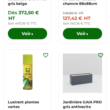
gris beige
chanvre 88x88cm
Dès
372,50 €
149,90 €
HT
HT
127,42 €
HT
Soit 447,00 € TTC
Soit 140,16 € TTC
Voir
Voir
→
→
favorite_border
favorite_border
Lustrant plantes
Jardinière GAIA PRO
vertes
gris anthracite