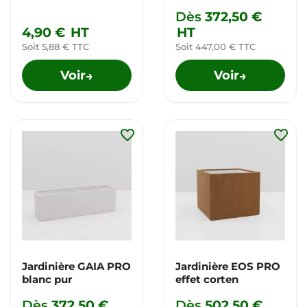
Dès
372,50 €
4,90 €
HT
HT
Soit 5,88 € TTC
Soit 447,00 € TTC
Voir
Voir
→
→
favorite_border
favorite_border
Jardinière GAIA PRO
Jardinière EOS PRO
blanc pur
effet corten
Dès
372,50 €
Dès
502,50 €