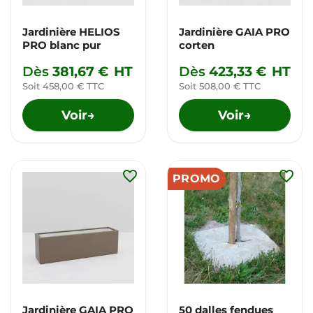
Jardinière HELIOS
Jardinière GAIA PRO
PRO blanc pur
corten
Dès
381,67 €
HT
Dès
423,33 €
HT
Soit 458,00 € TTC
Soit 508,00 € TTC
Voir
Voir
→
→
favorite_border
favorite_border
PROMO
Jardinière GAIA PRO
50 dalles fendues