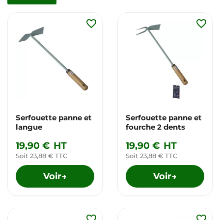
favorite_border
favorite_border
Serfouette panne et
Serfouette panne et
langue
fourche 2 dents
19,90 €
HT
19,90 €
HT
Soit 23,88 € TTC
Soit 23,88 € TTC
Voir
Voir
→
→
favorite_border
favorite_border