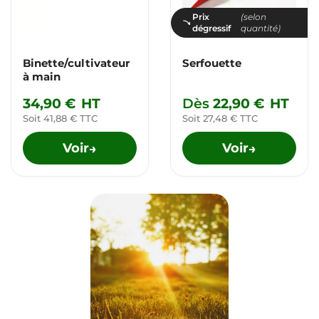
Prix
(selon
dégressif
quantité)
Binette/cultivateur
Serfouette
à main
34,90 €
HT
Dès
22,90 €
HT
Soit 41,88 € TTC
Soit 27,48 € TTC
Voir
Voir
→
→