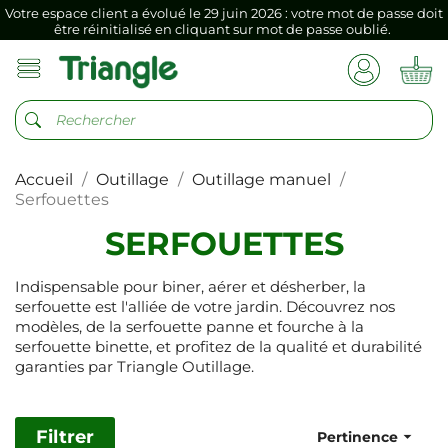
Votre espace client a évolué le 29 juin 2026 : votre mot de passe doit
être réinitialisé en cliquant sur mot de passe oublié.
Si vous aviez mémorisé votre précédent mot de passe dans votre
navigateur internet, il doit être réenregistré à la première connexion
vers votre nouvel espace client.
Votre espace client a évolué le 29 juin 2026 : votre mot de passe doit
être réinitialisé en cliquant sur mot de passe oublié.
Accueil
Outillage
Outillage manuel
Si vous aviez mémorisé votre précédent mot de passe dans votre
navigateur internet, il doit être réenregistré à la première connexion
Serfouettes
vers votre nouvel espace client.
SERFOUETTES
Indispensable pour biner, aérer et désherber, la
serfouette est l'alliée de votre jardin. Découvrez nos
modèles, de la serfouette panne et fourche à la
serfouette binette, et profitez de la qualité et durabilité
garanties par Triangle Outillage.
Filtrer

Pertinence