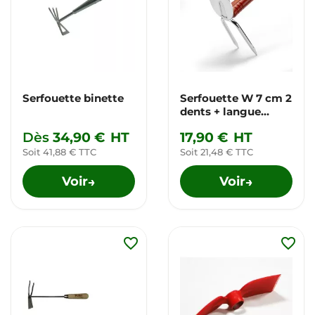
Serfouette binette
Serfouette W 7 cm 2
dents + langue
multi-star
Dès
34,90 €
HT
17,90 €
HT
Soit 41,88 € TTC
Soit 21,48 € TTC
Voir
Voir
→
→
favorite_border
favorite_border