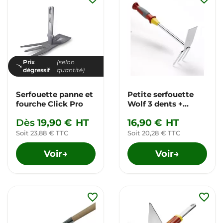
Prix
(selon
dégressif
quantité)
Serfouette panne et
Petite serfouette
fourche Click Pro
Wolf 3 dents +
panne
Dès
19,90 €
HT
16,90 €
HT
Soit 23,88 € TTC
Soit 20,28 € TTC
Voir
Voir
→
→
favorite_border
favorite_border