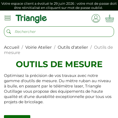
Votre espace client a évolué le 29 juin 2026 : votre mot de passe doit
être réinitialisé en cliquant sur mot de passe oublié.
Si vous aviez mémorisé votre précédent mot de passe dans votre
navigateur internet, il doit être réenregistré à la première connexion
vers votre nouvel espace client.
Votre espace client a évolué le 29 juin 2026 : votre mot de passe doit
être réinitialisé en cliquant sur mot de passe oublié.
Accueil
Voirie Atelier
Outils d'atelier
Outils de
Si vous aviez mémorisé votre précédent mot de passe dans votre
navigateur internet, il doit être réenregistré à la première connexion
mesure
vers votre nouvel espace client.
OUTILS DE MESURE
Optimisez la précision de vos travaux avec notre
gamme d'outils de mesure. Du mètre ruban au niveau
à bulle, en passant par le télémètre laser, Triangle
Outillage vous propose des équipements de haute
qualité et d'une durabilité exceptionnelle pour tous vos
projets de bricolage.