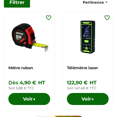
Filtrer

Pertinence
favorite_border
favorite_border
Métre ruban
Télémètre laser
Dès
4,90 €
HT
122,90 €
HT
Soit 5,88 € TTC
Soit 147,48 € TTC
Voir
Voir
→
→