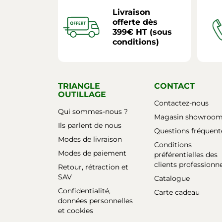
Livraison
offerte dès
399€ HT (sous
conditions)
TRIANGLE
CONTACT
OUTILLAGE
Contactez-nous
Qui sommes-nous ?
Magasin showroo
Ils parlent de nous
Questions fréquent
Modes de livraison
Conditions
Modes de paiement
préférentielles des
clients professionn
Retour, rétraction et
SAV
Catalogue
Confidentialité,
Carte cadeau
données personnelles
et cookies