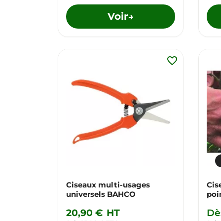
Voir
→
favorite_border
Ciseaux multi-usages
Ciseaux 'Han
universels BAHCO
poi
20,90 €
HT
Dè