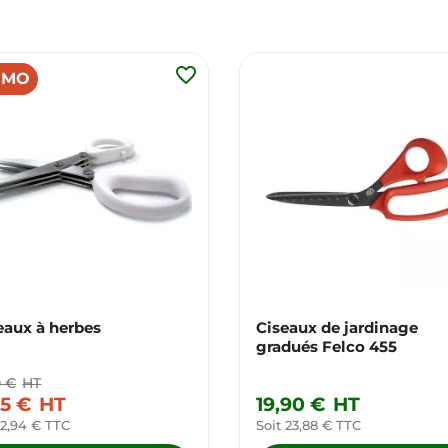
favorite_border
OMO
eaux à herbes
Ciseaux de jardinage
gradués Felco 455
0 €
HT
45 €
HT
19,90 €
HT
 2,94 € TTC
Soit 23,88 € TTC