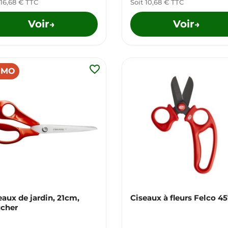
 16,68 € TTC
Soit 10,68 € TTC
Voir
Voir
→
→
favorite_border
OMO
eaux de jardin, 21cm,
Ciseaux à fleurs Felco 4
cher