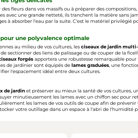
 les tiges délicates
er des fleurs dans vos massifs ou à préparer des compositions,
s avec une grande netteté, ils tranchent la matière sans jama
s à absorber l'eau par la suite. C'est le matériel privilégié p
 pour une polyvalence optimale
nnes au milieu de vos cultures, les
ciseaux de jardin multi
, de sectionner des liens de palissage ou de couper de la fice
ciseaux forgés
apportera une robustesse remarquable pour
èles de jardinier sont équipés de
lames graduées
, une foncti
fier l'espacement idéal entre deux cultures.
x de jardin
et préserver au mieux la santé de vos cultures, u
suyer minutieusement les lames avec un chiffon sec pour reti
ièrement les lames de vos outils de coupe afin de prévenir 
s stocker votre outillage dans un espace à l'abri de l'humidité 