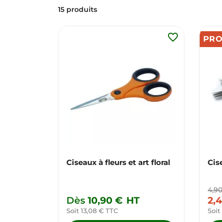
15 produits
favorite_border
PR
Ciseaux à fleurs et art floral
Cis
4,9
Dès
10,90 €
HT
2,
Soit 13,08 € TTC
Soit