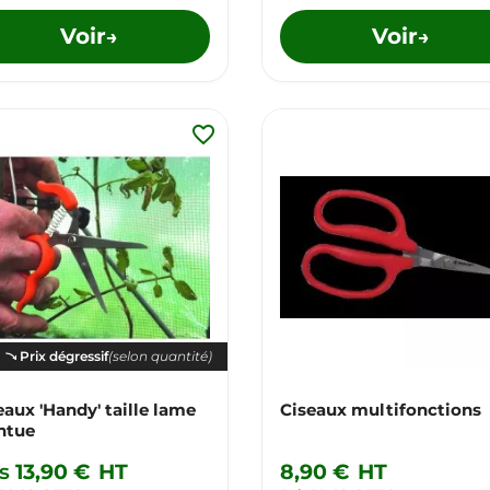
Voir
Voir
→
→
favorite_border
Prix dégressif
(selon quantité)
dy' taille lame
Ciseaux multifonctions
ntue
s
13,90 €
HT
8,90 €
HT