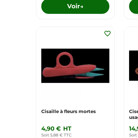
Voir
→
favorite_border
Cisaille à fleurs mortes
Cis
usa
4,90 €
HT
14
Soit 5,88 € TTC
Soit