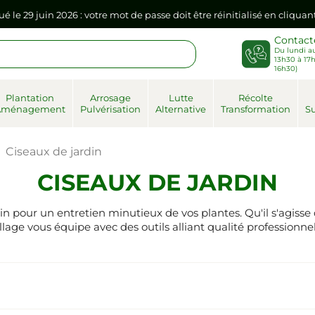
ué le 29 juin 2026 : votre mot de passe doit être réinitialisé en cliqua
Contact
Du lundi au
sse dans votre navigateur internet, il doit être réenregistré à la pr
13h30 à 17h
16h30)
ué le 29 juin 2026 : votre mot de passe doit être réinitialisé en cliqua
Plantation
Arrosage
Lutte
Récolte
Aménagement
Pulvérisation
Alternative
Transformation
Su
sse dans votre navigateur internet, il doit être réenregistré à la pr
Ciseaux de jardin
CISEAUX DE JARDIN
n pour un entretien minutieux de vos plantes. Qu'il s'agisse 
lage vous équipe avec des outils alliant qualité professionnel