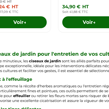
90 €
HT
,24 €
HT
34,90 €
HT
 17,09 € TTC
Soit 41,88 € TTC
Voir
Voir
→
→
ux de jardin pour l'entretien de vos cul
re minutieux, les
ciseaux de jardin
sont les alliés parfaits po
pe exceptionnelle, idéale pour les interventions délicates néc
cultures et faciliter vos gestes, il est essentiel de sélection
à l'effeuillage
e, comme la récolte d'herbes aromatiques ou l'entretien rég
rticulièrement fines et pointues, ces outils permettent de se
ble pour
effeuiller
ou retirer les fleurs mortes sans risquer de 
vorise une excellente cicatrisation et assure la vigueur de v