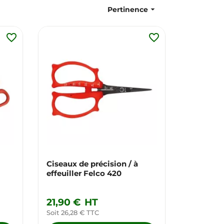

Pertinence
favorite_border
favorite_border
Ciseaux de précision / à
effeuiller Felco 420
21,90 €
HT
Soit 26,28 € TTC