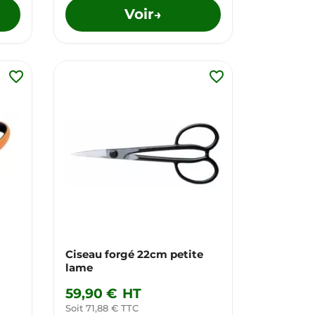
Voir
→
favorite_border
favorite_border
Ciseau forgé 22cm petite
lame
59,90 €
HT
Soit 71,88 € TTC