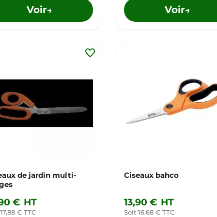
Voir
Voir
→
→
favorite_border
eaux de jardin multi-
Ciseaux bahco
ges
,90 €
HT
13,90 €
HT
 17,88 € TTC
Soit 16,68 € TTC