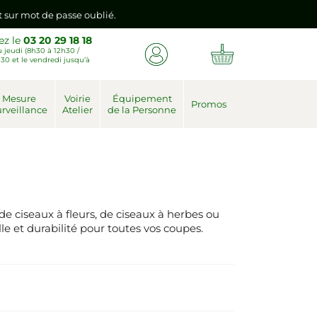
nt sur mot de passe oublié.
ez le
03 20 29 18 18
 jeudi (8h30 à 12h30 /
emière connexion vers votre nouvel espace client.
30 et le vendredi jusqu’à
nt sur mot de passe oublié.
Mesure
Voirie
Équipement
Promos
rveillance
Atelier
de la Personne
emière connexion vers votre nouvel espace client.
de ciseaux à fleurs, de ciseaux à herbes ou
le et durabilité pour toutes vos coupes.