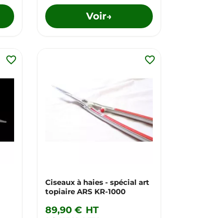
Voir
→
favorite_border
favorite_border
Ciseaux à haies - spécial art
topiaire ARS KR-1000
89,90 €
HT