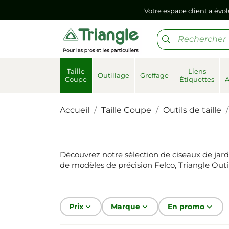
Votre espace client a évol
Si vous aviez mémorisé votre précédent mot de pa
Votre espace client a évol
Taille
Liens
Outillage
Greffage
Coupe
Étiquettes
Si vous aviez mémorisé votre précédent mot de pa
Accueil
Taille Coupe
Outils de taille
Découvrez notre sélection de ciseaux de jardi
de modèles de précision Felco, Triangle Outil
Prix
keyboard_arrow_down
Marque
keyboard_arrow_down
En promo
keyboard_arrow_down