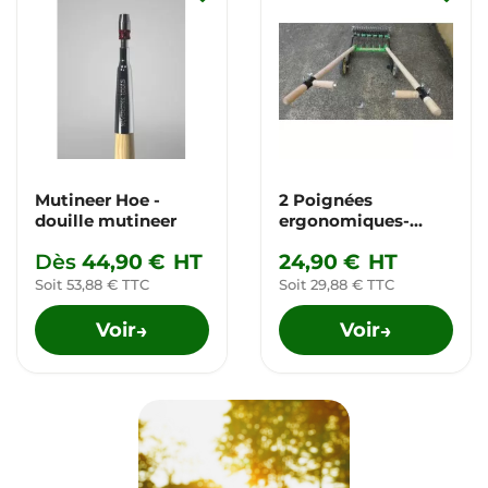
Mutineer Hoe -
2 Poignées
douille mutineer
ergonomiques-
réglables max Ø 38
Dès
44,90 €
HT
24,90 €
HT
mm pour
campagnoles
Soit 53,88 € TTC
Soit 29,88 € TTC
Voir
Voir
→
→