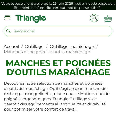
Votre espace client a évolué le 29 juin 2026 : votre mot de passe doit
être réinitialisé en cliquant sur mot de passe oublié.
Si vous aviez mémorisé votre précédent mot de passe dans votre
navigateur internet, il doit être réenregistré à la première connexion
vers votre nouvel espace client.
Votre espace client a évolué le 29 juin 2026 : votre mot de passe doit
être réinitialisé en cliquant sur mot de passe oublié.
Accueil
Outillage
Outillage maraîchage
Si vous aviez mémorisé votre précédent mot de passe dans votre
navigateur internet, il doit être réenregistré à la première connexion
Manches et poignées d'outils maraîchage
vers votre nouvel espace client.
MANCHES ET POIGNÉES
D'OUTILS MARAÎCHAGE
Découvrez notre sélection de manches et poignées
d'outils de maraîchage. Qu'il s'agisse d'un manche de
rechange pour grelinette, d'une douille Mutineer ou de
poignées ergonomiques, Triangle Outillage vous
garantit des équipements alliant qualité et durabilité
pour optimiser votre confort de travail.