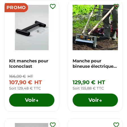
favorite_border
favorite_border
PROMO
Kit manches pour
Manche pour
Iconoclast
bineuse électrique
Tilther
166,00 €
HT
107,90 €
HT
129,90 €
HT
Soit 129,48 € TTC
Soit 155,88 € TTC
Voir
Voir
→
→
favorite_border
favorite_border