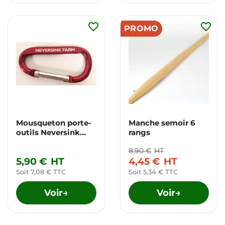
favorite_border
favorite_border
PROMO
Mousqueton porte-
Manche semoir 6
outils Neversink
rangs
Farm
8,90 €
HT
5,90 €
HT
4,45 €
HT
Soit 7,08 € TTC
Soit 5,34 € TTC
Voir
Voir
→
→