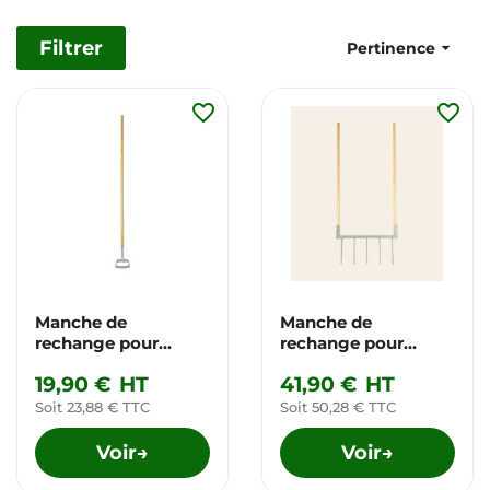
Filtrer

Pertinence
favorite_border
favorite_border
Manche de
Manche de
rechange pour
rechange pour
binettes et râteau
grelinette Growers
19,90 €
HT
41,90 €
HT
Growers & Co.
& Co.
Soit 23,88 € TTC
Soit 50,28 € TTC
Voir
Voir
→
→