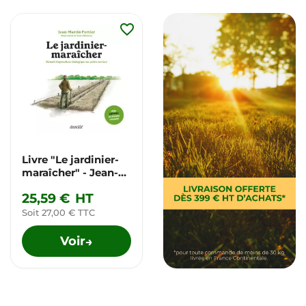
favorite_border
Livre "Le jardinier-
maraîcher" - Jean-
Martin Fortier
25,59 €
HT
Soit 27,00 € TTC
Voir
→