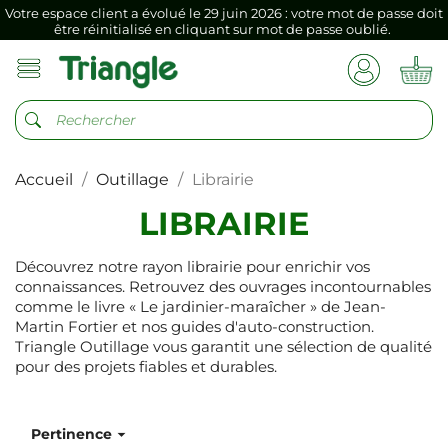
Votre espace client a évolué le 29 juin 2026 : votre mot de passe doit
être réinitialisé en cliquant sur mot de passe oublié.
Si vous aviez mémorisé votre précédent mot de passe dans votre
navigateur internet, il doit être réenregistré à la première connexion
vers votre nouvel espace client.
Votre espace client a évolué le 29 juin 2026 : votre mot de passe doit
être réinitialisé en cliquant sur mot de passe oublié.
Accueil
Outillage
Librairie
Si vous aviez mémorisé votre précédent mot de passe dans votre
navigateur internet, il doit être réenregistré à la première connexion
vers votre nouvel espace client.
LIBRAIRIE
Découvrez notre rayon librairie pour enrichir vos
connaissances. Retrouvez des ouvrages incontournables
comme le livre « Le jardinier-maraîcher » de Jean-
Martin Fortier et nos guides d'auto-construction.
Triangle Outillage vous garantit une sélection de qualité
pour des projets fiables et durables.

Pertinence