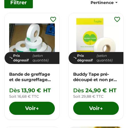
Filtrer

Pertinence
favorite_border
favorite_border
Prix
(selon
Prix
(selon
dégressif
quantité)
dégressif
quantité)
Bande de greffage
Buddy Tape pré-
et de surgreffage
découpé et non pré-
SURGRILIEN
découpé
Dès
13,90 €
HT
Dès
24,90 €
HT
Soit 16,68 € TTC
Soit 29,88 € TTC
Voir
Voir
→
→