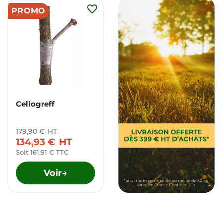
favorite_border
PROMO
Cellogreff
179,90 €
HT
134,93 €
HT
Soit 161,91 € TTC
Voir
→