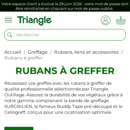
Votre espace client a évolué le 29 juin 2026 : votre mot de passe doit
être réinitialisé en cliquant sur mot de passe oublié.
Si vous aviez mémorisé votre précédent mot de passe dans votre
navigateur internet, il doit être réenregistré à la première connexion
vers votre nouvel espace client.
Votre espace client a évolué le 29 juin 2026 : votre mot de passe doit
être réinitialisé en cliquant sur mot de passe oublié.
Accueil
Greffage
Rubans, liens et accessoires
Si vous aviez mémorisé votre précédent mot de passe dans votre
navigateur internet, il doit être réenregistré à la première connexion
Rubans à greffer
vers votre nouvel espace client.
RUBANS À GREFFER
Réussissez vos greffes avec les rubans à greffer de
qualité professionnelle sélectionnés par Triangle
Outillage. Assurez la durabilité de vos végétaux grâce à
notre gamme comprenant la bande de greffage
SURGRILIEN, le fameux Buddy Tape pré-découpé et le
Cellogreff, conçus pour une cicatrisation optimale.