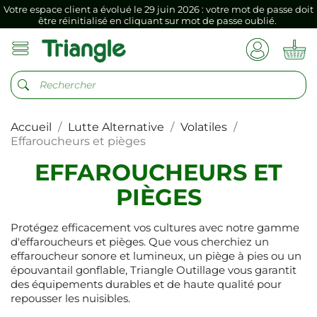
Si vous aviez mémorisé votre précédent mot de passe dans votre
navigateur internet, il doit être réenregistré à la première connexion
vers votre nouvel espace client.
Votre espace client a évolué le 29 juin 2026 : votre mot de passe doit
être réinitialisé en cliquant sur mot de passe oublié.
Si vous aviez mémorisé votre précédent mot de passe dans votre
navigateur internet, il doit être réenregistré à la première connexion
vers votre nouvel espace client.
Accueil
Lutte Alternative
Volatiles
Effaroucheurs et pièges
EFFAROUCHEURS ET
PIÈGES
Protégez efficacement vos cultures avec notre gamme
d'effaroucheurs et pièges. Que vous cherchiez un
effaroucheur sonore et lumineux, un piège à pies ou un
épouvantail gonflable, Triangle Outillage vous garantit
des équipements durables et de haute qualité pour
repousser les nuisibles.