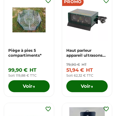
favorite_border
favorite_border
PROMO
Piège à pies 5
Haut parleur
compartiments*
appareil ultrasons
Pro
79,90 €
HT
99,90 €
HT
51,94 €
HT
Soit 119,88 € TTC
Soit 62,32 € TTC
Voir
Voir
→
→
favorite_border
favorite_border