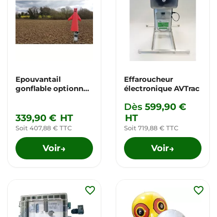
Epouvantail
Effaroucheur
gonflable optionnel
électronique AVTrac
pour AVTrac
Dès
599,90 €
339,90 €
HT
HT
Soit 407,88 € TTC
Soit 719,88 € TTC
Voir
Voir
→
→
favorite_border
favorite_border