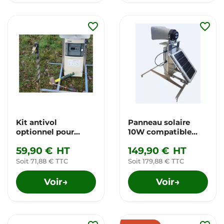
favorite_border
favorite_border
Kit antivol
Panneau solaire
optionnel pour
10W compatible
AVTrac
optionnel pour
59,90 €
HT
149,90 €
HT
AvTrac
Soit 71,88 € TTC
Soit 179,88 € TTC
Voir
Voir
→
→