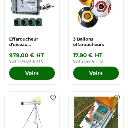
Effaroucheur
3 Ballons
d'oiseau
effaroucheurs
électronique
979,00 €
HT
17,90 €
HT
professionnel B4
Soit 1 174,80 € TTC
Soit 21,48 € TTC
Voir
Voir
→
→
favorite_border
favorite_border