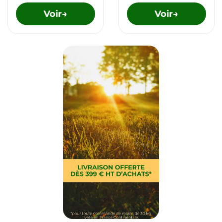
Voir
Voir
→
→