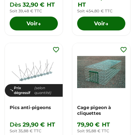
Dès
32,90 €
HT
HT
Soit 39,48 € TTC
Soit 454,80 € TTC
Voir
Voir
→
→
favorite_border
favorite_border
Prix
(selon
dégressif
quantité)
Pics anti-pigeons
Cage pigeon à
cliquettes
Dès
29,90 €
HT
79,90 €
HT
Soit 35,88 € TTC
Soit 95,88 € TTC