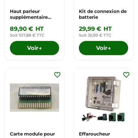
Haut parleur
Kit de connexion de
supplémentaire
batterie
pour effaroucheur
89,90 €
HT
29,99 €
HT
d'oiseaux
Soit 107,88 € TTC
Soit 35,99 € TTC
Voir
Voir
→
→
favorite_border
favorite_border
Carte module pour
Effaroucheur