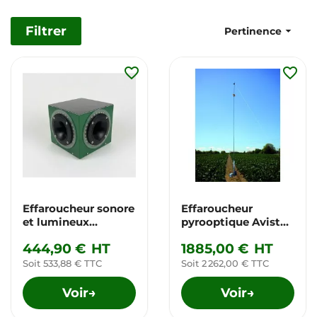
Filtrer

Pertinence
favorite_border
favorite_border
Effaroucheur sonore
Effaroucheur
et lumineux
pyrooptique Avistop
bidirectionnel
2 *
444,90 €
HT
1885,00 €
HT
Soit 533,88 € TTC
Soit 2 262,00 € TTC
Voir
Voir
→
→