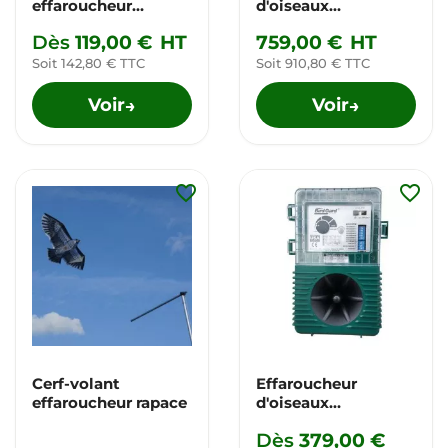
effaroucheur
d'oiseaux
d'oiseaux
électronique
Dès
119,00 €
HT
759,00 €
HT
professionnel
Soit 142,80 € TTC
Soit 910,80 € TTC
Voir
Voir
→
→
favorite_border
favorite_border
Cerf-volant
Effaroucheur
effaroucheur rapace
d'oiseaux
électronique
Dès
379,00 €
professionnel