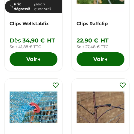
Prix
(selon
dégressif
quantité)
Clips Wellstabfix
Clips Raffclip
Dès
34,90 €
HT
22,90 €
HT
Soit 41,88 € TTC
Soit 27,48 € TTC
Voir
Voir
→
→
favorite_border
favorite_border