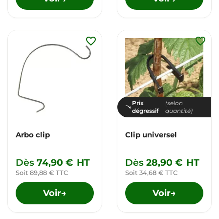
favorite_border
favorite_border
Prix
(selon
dégressif
quantité)
Arbo clip
Clip universel
Dès
74,90 €
HT
Dès
28,90 €
HT
Soit 89,88 € TTC
Soit 34,68 € TTC
Voir
Voir
→
→