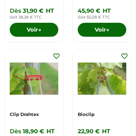
Dès
31,90 €
HT
45,90 €
HT
Soit 38,28 € TTC
Soit 55,08 € TTC
Voir
Voir
→
→
favorite_border
favorite_border
Clip Drahtex
Bioclip
Dès
18,90 €
HT
22,90 €
HT