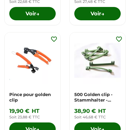
Soit 22,68 € TTC
Soit 27,48 € TTC
Voir
Voir
→
→
favorite_border
favorite_border
Pince pour golden
500 Golden clip -
clip
Stammhalter -
multi fil
19,90 €
HT
38,90 €
HT
Soit 23,88 € TTC
Soit 46,68 € TTC
Voir
Voir
→
→