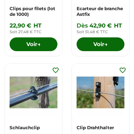
Clips pour filets (lot
Ecarteur de branche
de 1000)
Astfix
22,90 €
HT
Dès
42,90 €
HT
Soit 27,48 € TTC
Soit 51,48 € TTC
Voir
Voir
→
→
favorite_border
favorite_border
Schlauchclip
Clip Drahthalter