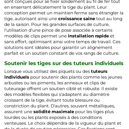
sont conçues pour se fixer solidement au fil de fer tout
en enserrant délicatement la tige du plant. Leur
conception permet un maintien ferme sans étrangler la
tige, autorisant ainsi une
croissance saine
tout au long
de la saison. Pour les grandes surfaces de culture,
l'utilisation d'une pince de pose associée à certains
modèles de clips permet une
installation rapide
et
sans effort, optimisant ainsi votre temps de travail. Ces
solutions sont idéales pour garantir un alignement
parfait et un soutien constant de vos rangs de culture.
Soutenir les tiges sur des tuteurs individuels
Lorsque vous utilisez des piquets ou des
tuteurs
individuels
pour soutenir des plants comme les jeunes
arbustes ou les piments, les anneaux et clips de
tuteurage offrent un soutien ciblé et robuste. Il existe
des modèles flexibles qui s'adaptent au diamètre
croissant de la tige, évitant toute blessure ou
constriction du plant. D'autres, souvent métalliques,
assurent une
solidité maximale
pour les tiges plus
lourdes ou les plants exposés à des conditions
venteuses. Le choix dépendra de la vigueur du plant et
de la durée de soutien nécessaire. Ces fixations sont