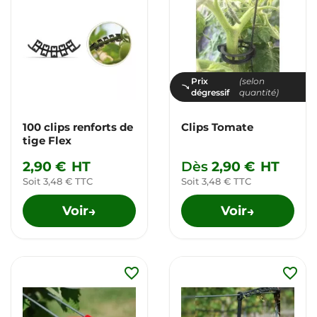
Prix
(selon
dégressif
quantité)
100 clips renforts de
Clips Tomate
tige Flex
2,90 €
HT
Dès
2,90 €
HT
Soit 3,48 € TTC
Soit 3,48 € TTC
Voir
Voir
→
→
favorite_border
favorite_border