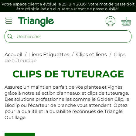
Si vous aviez mémorisé votre précédent mot de passe dans votre
navigateur internet, il doit être réenregistré à la première connexion
vers votre nouvel espace client.
Votre espace client a évolué le 29 juin 2026 : votre mot de passe doit
être réinitialisé en cliquant sur mot de passe oublié.
Si vous aviez mémorisé votre précédent mot de passe dans votre
navigateur internet, il doit être réenregistré à la première connexion
vers votre nouvel espace client.
Accueil
Liens Etiquettes
Clips et liens
Clips
de tuteurage
CLIPS DE TUTEURAGE
Assurez un maintien parfait de vos plantes et vignes
grâce à notre sélection d'anneaux et clips de tuteurage.
Des solutions professionnelles comme le Golden Clip, le
Bioclip ou l'écarteur de branche vous attendent. Optez
pour la qualité et la durabilité reconnues de Triangle
Outillage.