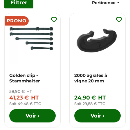
Filtrer

Pertinence
favorite_border
favorite_border
PROMO
Golden clip -
2000 agrafes à
Stammhalter
vigne 20 mm
58,90 €
HT
41,23 €
HT
24,90 €
HT
Soit 49,48 € TTC
Soit 29,88 € TTC
Voir
Voir
→
→