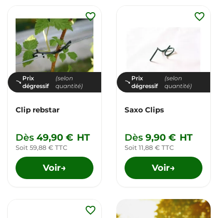
favorite_border
favorite_border
Prix
(selon
Prix
(selon
dégressif
quantité)
dégressif
quantité)
Clip rebstar
Saxo Clips
Dès
49,90 €
HT
Dès
9,90 €
HT
Soit 59,88 € TTC
Soit 11,88 € TTC
Voir
Voir
→
→
favorite_border