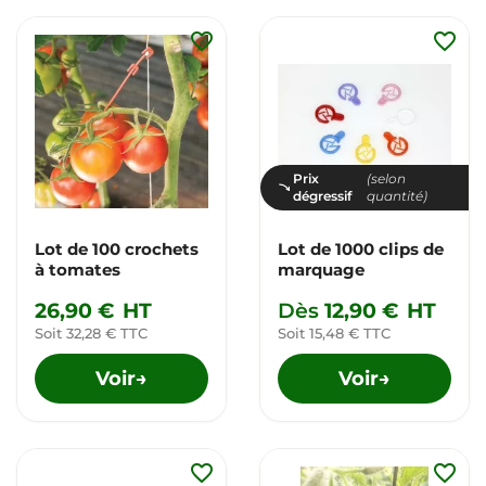
favorite_border
favorite_border
Prix
(selon
dégressif
quantité)
Lot de 100 crochets
Lot de 1000 clips de
à tomates
marquage
26,90 €
HT
Dès
12,90 €
HT
Soit 32,28 € TTC
Soit 15,48 € TTC
Voir
Voir
→
→
favorite_border
favorite_border