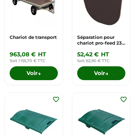
Chariot de transport
Séparation pour
chariot pro-feed 230
et 350 L
963,08 €
HT
52,42 €
HT
Soit 1 155,70 € TTC
Soit 62,90 € TTC
Voir
Voir
→
→
favorite_border
favorite_border