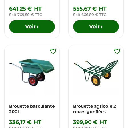
641,25 €
HT
555,67 €
HT
Soit 769,50 € TTC
Soit 666,80 € TTC
Voir
Voir
→
→
favorite_border
favorite_border
Brouette basculante
Brouette agricole 2
200L
roues gonflées
336,17 €
HT
399,90 €
HT