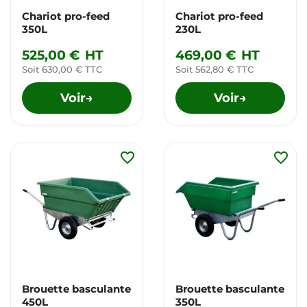
Chariot pro-feed
Chariot pro-feed
350L
230L
525,00 €
HT
469,00 €
HT
Soit 630,00 € TTC
Soit 562,80 € TTC
Voir
Voir
→
→
favorite_border
favorite_border
Brouette basculante
Brouette basculante
450L
350L