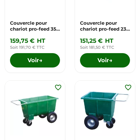
Couvercle pour
Couvercle pour
chariot pro-feed 350
chariot pro-feed 230
L
L
159,75 €
HT
151,25 €
HT
Soit 191,70 € TTC
Soit 181,50 € TTC
Voir
Voir
→
→
favorite_border
favorite_border