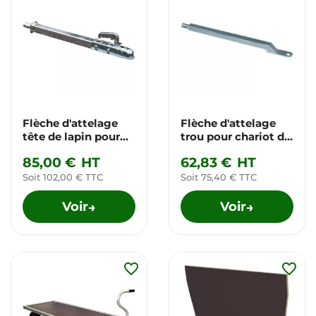
Flèche d'attelage
Flèche d'attelage
tête de lapin pour
trou pour chariot de
chariot de transport
transport
85,00 €
HT
62,83 €
HT
Soit 102,00 € TTC
Soit 75,40 € TTC
Voir
Voir
→
→
favorite_border
favorite_border