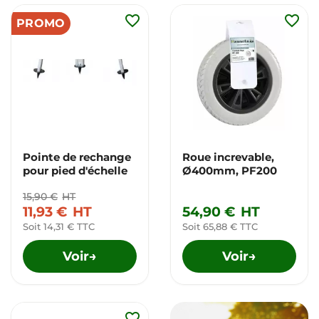
favorite_border
favorite_border
PROMO
Pointe de rechange
Roue increvable,
pour pied d'échelle
Ø400mm, PF200
15,90 €
HT
11,93 €
HT
54,90 €
HT
Soit 14,31 € TTC
Soit 65,88 € TTC
Voir
Voir
→
→
favorite_border