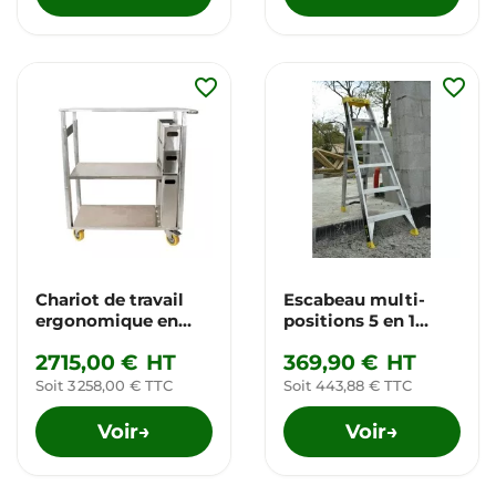
favorite_border
favorite_border
Chariot de travail
Escabeau multi-
ergonomique en
positions 5 en 1
aluminium pour
Centaure*
2715,00 €
HT
369,90 €
HT
horticulteurs
Soit 3 258,00 € TTC
Soit 443,88 € TTC
Voir
Voir
→
→