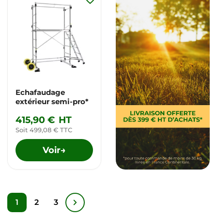
Echafaudage
extérieur semi-pro*
415,90 €
HT
Soit 499,08 € TTC
Voir
→
1
2
3