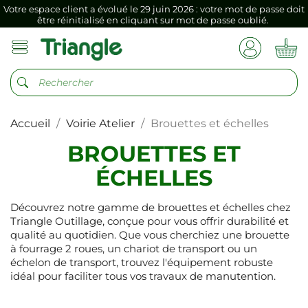
être réinitialisé en cliquant sur mot de passe oublié.
Si vous aviez mémorisé votre précédent mot de passe dans votre
navigateur internet, il doit être réenregistré à la première connexion
vers votre nouvel espace client.
Votre espace client a évolué le 29 juin 2026 : votre mot de passe doit
être réinitialisé en cliquant sur mot de passe oublié.
Si vous aviez mémorisé votre précédent mot de passe dans votre
navigateur internet, il doit être réenregistré à la première connexion
Accueil
Voirie Atelier
Brouettes et échelles
vers votre nouvel espace client.
BROUETTES ET
ÉCHELLES
Découvrez notre gamme de brouettes et échelles chez
Triangle Outillage, conçue pour vous offrir durabilité et
qualité au quotidien. Que vous cherchiez une brouette
à fourrage 2 roues, un chariot de transport ou un
échelon de transport, trouvez l'équipement robuste
idéal pour faciliter tous vos travaux de manutention.