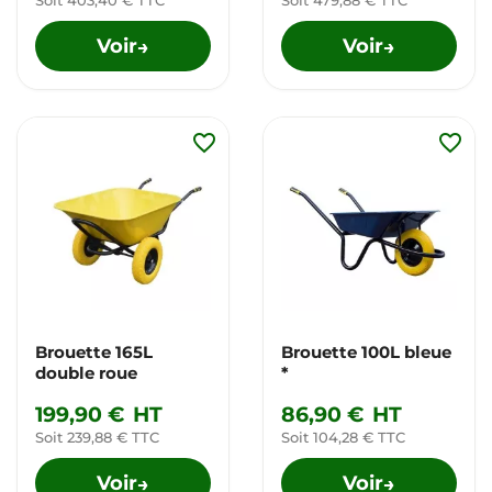
Soit 403,40 € TTC
Soit 479,88 € TTC
Voir
Voir
→
→
favorite_border
favorite_border
Brouette 165L
Brouette 100L bleue
double roue
*
199,90 €
HT
86,90 €
HT
Soit 239,88 € TTC
Soit 104,28 € TTC
Voir
Voir
→
→