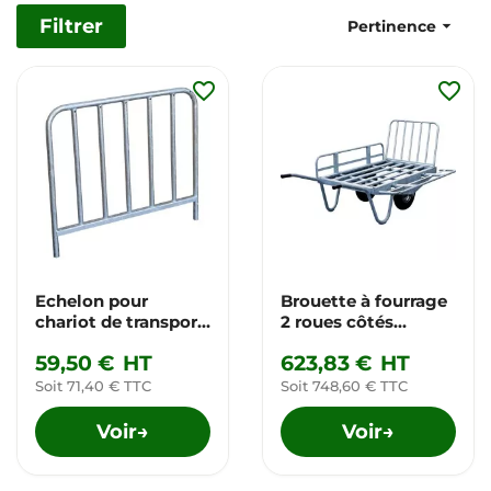
Filtrer

Pertinence
favorite_border
favorite_border
Echelon pour
Brouette à fourrage
chariot de transport
2 roues côtés
x 1
rabattables
59,50 €
HT
623,83 €
HT
Soit 71,40 € TTC
Soit 748,60 € TTC
Voir
Voir
→
→