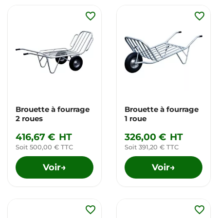
favorite_border
favorite_border
Brouette à fourrage
Brouette à fourrage
2 roues
1 roue
416,67 €
HT
326,00 €
HT
Soit 500,00 € TTC
Soit 391,20 € TTC
Voir
Voir
→
→
favorite_border
favorite_border