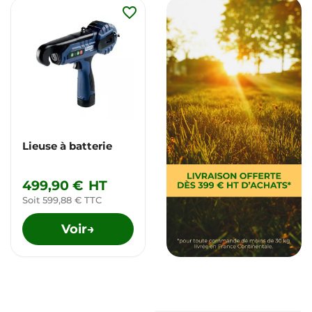
favorite_border
Lieuse à batterie
499,90 €
HT
Soit 599,88 € TTC
Voir
→