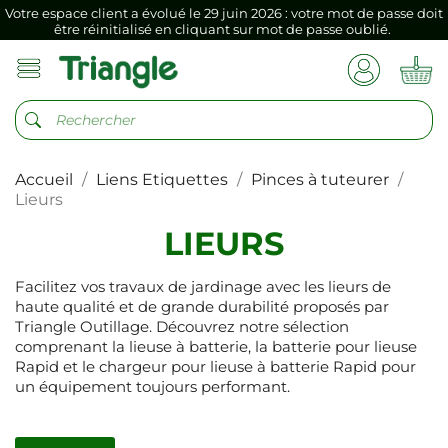
Votre espace client a évolué le 29 juin 2026 : votre mot de passe doit
être réinitialisé en cliquant sur mot de passe oublié.
Si vous aviez mémorisé votre précédent mot de passe dans votre
navigateur internet, il doit être réenregistré à la première connexion
vers votre nouvel espace client.
Votre espace client a évolué le 29 juin 2026 : votre mot de passe doit
être réinitialisé en cliquant sur mot de passe oublié.
Accueil
Liens Etiquettes
Pinces à tuteurer
Si vous aviez mémorisé votre précédent mot de passe dans votre
navigateur internet, il doit être réenregistré à la première connexion
Lieurs
vers votre nouvel espace client.
LIEURS
Facilitez vos travaux de jardinage avec les lieurs de
haute qualité et de grande durabilité proposés par
Triangle Outillage. Découvrez notre sélection
comprenant la lieuse à batterie, la batterie pour lieuse
Rapid et le chargeur pour lieuse à batterie Rapid pour
un équipement toujours performant.