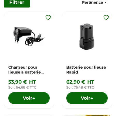
Filtrer

Pertinence
favorite_border
favorite_border
Chargeur pour
Batterie pour lieuse
lieuse à batterie
Rapid
Rapid
53,90 €
HT
62,90 €
HT
Soit 64,68 € TTC
Soit 75,48 € TTC
Voir
Voir
→
→