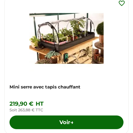
favorite_border
Mini serre avec tapis chauffant
219,90 €
HT
Soit 263,88 € TTC
Voir
→