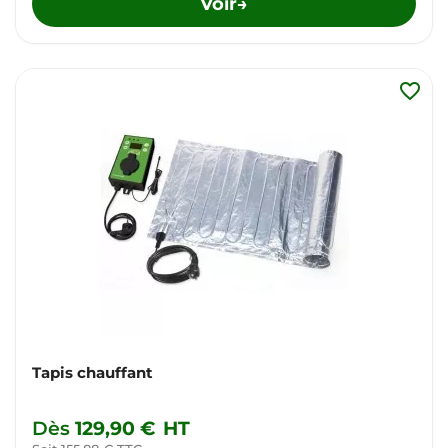
Voir
→
favorite_border
Tapis chauffant
Dès
129,90 €
HT