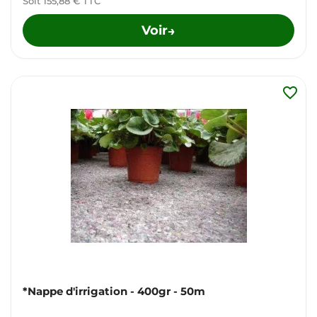
Soit 155,88 € TTC
Voir
→
favorite_border
*Nappe d'irrigation - 400gr - 50m