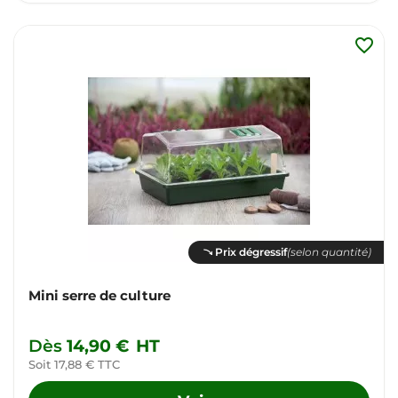
favorite_border
Prix dégressif
(selon quantité)
Mini serre de culture
Dès
14,90 €
HT
Soit 17,88 € TTC