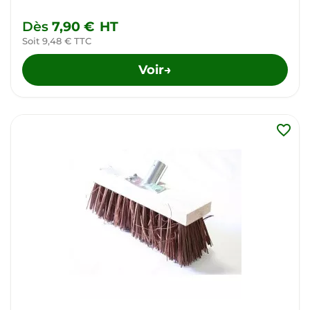
Dès
7,90 €
HT
Soit 9,48 € TTC
Voir
→
favorite_border