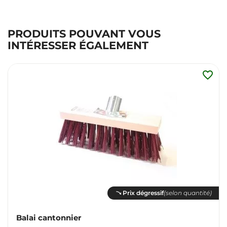
PRODUITS POUVANT VOUS
INTÉRESSER ÉGALEMENT
favorite_border
Prix dégressif
(selon quantité)
Balai cantonnier