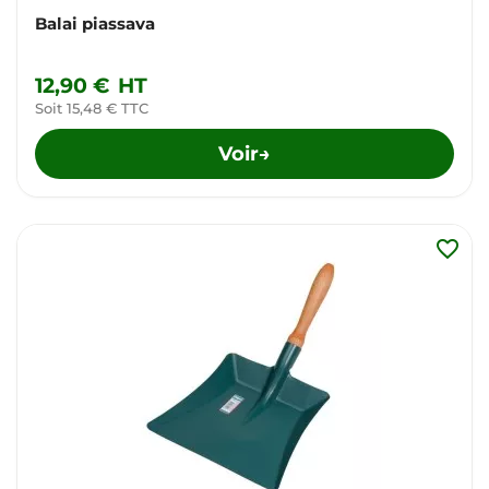
Balai piassava
12,90 €
HT
Soit 15,48 € TTC
Voir
→
favorite_border