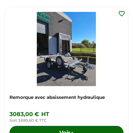
favorite_border
Remorque avec abaissement hydraulique
3083,00 €
HT
Soit 3 699,60 € TTC
Voir
→