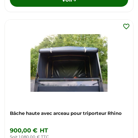
favorite_border
Bâche haute avec arceau pour triporteur Rhino
900,00 €
HT
Soit 1 080,00 € TTC