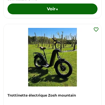
Voir
→
favorite_border
Trottinette électrique Zosh mountain