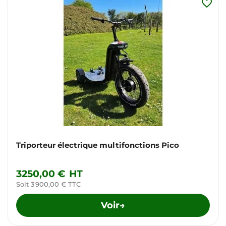
favorite_border
Triporteur électrique multifonctions Pico
3250,00 €
HT
Soit 3 900,00 € TTC
Voir
→