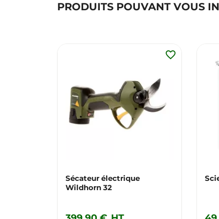
PRODUITS POUVANT VOUS I
favorite_border
Sécateur électrique
Sci
Wildhorn 32
399,90 €
HT
49