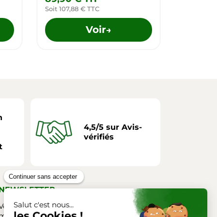
Soit 107,88 € TTC
Soit 255,4
Voir
→
n
4,5/5 sur Avis-
vérifiés
t
NEWSLETTER
Vous pouvez vous désinscrire à tout
moment. Vous trouverez pour cela nos