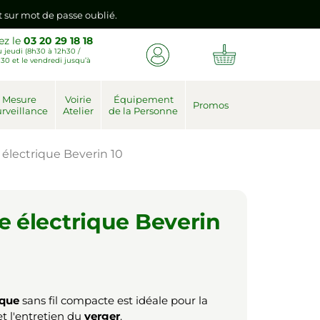
nt sur mot de passe oublié.
ez le
03 20 29 18 18
 jeudi (8h30 à 12h30 /
emière connexion vers votre nouvel espace client.
30 et le vendredi jusqu’à
nt sur mot de passe oublié.
Mesure
Voirie
Équipement
Promos
rveillance
Atelier
de la Personne
emière connexion vers votre nouvel espace client.
électrique Beverin 10
 électrique Beverin
ique
sans fil compacte est idéale pour la
t l'entretien du
verger
.