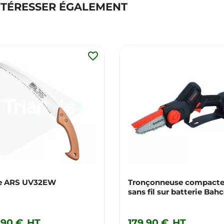
NTÉRESSER ÉGALEMENT
favorite_border
e ARS UV32EW
Tronçonneuse compact
sans fil sur batterie Bah
BCL104
,90 €
HT
179,90 €
HT