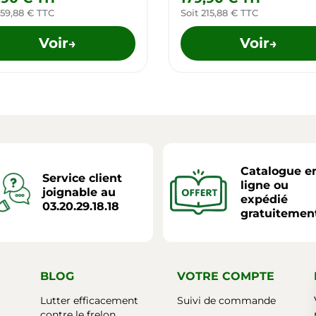
 59,88 € TTC
Soit 215,88 € TTC
Voir
Voir
→
→
Catalogue e
Service client
ligne ou
joignable au
expédié
03.20.29.18.18
gratuitemen
BLOG
VOTRE COMPTE
Lutter efficacement
Suivi de commande
contre le frelon