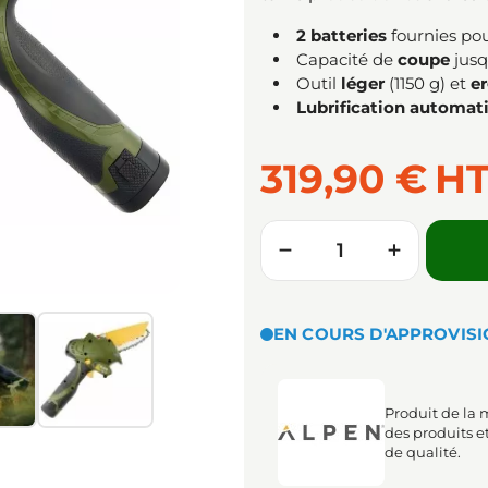
2 batteries
fournies pou
Capacité de
coupe
jusq
Outil
léger
(1150 g) et
e
Lubrification automat
319,90 €
H
Quantité
−
+
EN COURS D'APPROVIS
Produit de la
des produits e
de qualité.