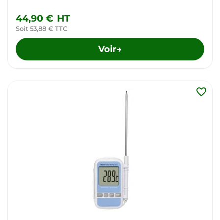
44,90 €
HT
Soit 53,88 € TTC
Voir
→
favorite_border