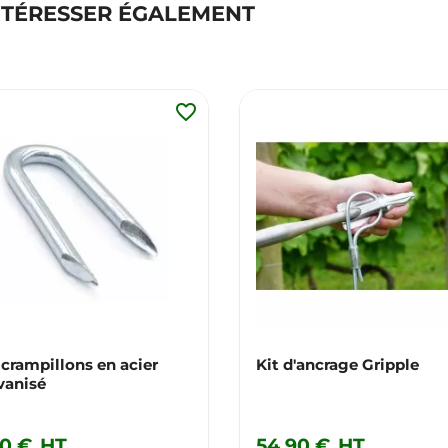
NTÉRESSER ÉGALEMENT
favorite_border
 crampillons en acier
Kit d'ancrage Gripple
vanisé
90 €
HT
54,90 €
HT