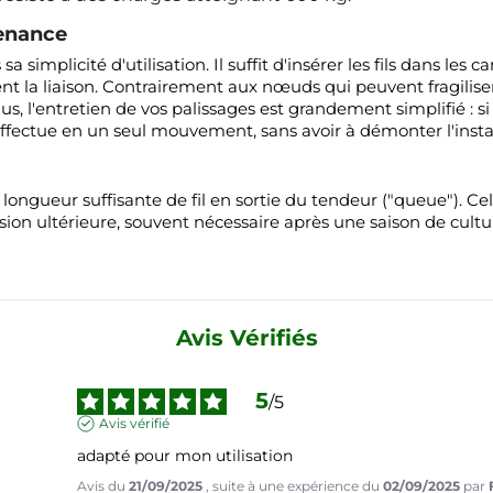
tenance
simplicité d'utilisation. Il suffit d'insérer les fils dans les
 la liaison. Contrairement aux nœuds qui peuvent fragiliser
us, l'entretien de vos palissages est grandement simplifié : s
s'effectue en un seul mouvement, sans avoir à démonter l'instal
e longueur suffisante de fil en sortie du tendeur ("queue"). C
nsion ultérieure, souvent nécessaire après une saison de cult
Avis Vérifiés
5
/
5
Avis vérifié
adapté pour mon utilisation
Avis du
21/09/2025
, suite à une expérience du
02/09/2025
par