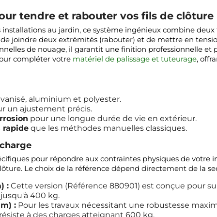
r tendre et rabouter vos fils de clôture
os installations au jardin, ce système ingénieux combine deux f
e joindre deux extrémités (rabouter) et de mettre en tension
les de nouage, il garantit une finition professionnelle et pré
pour compléter votre
matériel de palissage et tuteurage
, off
alvanisé, aluminium et polyester.
r un ajustement précis.
rrosion
pour une longue durée de vie en extérieur.
s rapide
que les méthodes manuelles classiques.
a charge
écifiques pour répondre aux contraintes physiques de votre in
ôture. Le choix de la référence dépend directement de la secti
) :
Cette version (Référence 880901) est conçue pour su
 jusqu'à 400 kg.
mm) :
Pour les travaux nécessitant une robustesse maxi
résiste à des charges atteignant 600 kg.