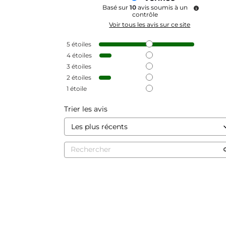
Basé sur
10
avis soumis à un
contrôle
Voir tous les avis sur ce site
5
étoiles
4
étoiles
3
étoiles
2
étoiles
1
étoile
Trier les avis