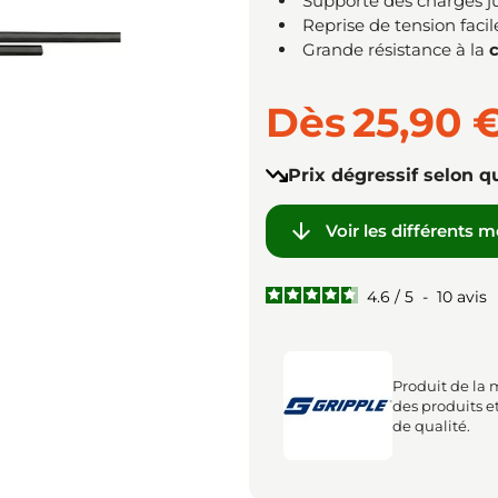
Supporte des charges j
Reprise de tension faci
Grande résistance à la
Dès
25,90 
Prix dégressif selon q

Voir les différents 
4.6
/
5
-
10
avis
Produit de la 
des produits e
de qualité.