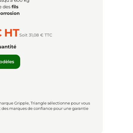
usqu'à 600 kg
le des
fils
corrosion
€
HT
Soit 31,08 € TTC
uantité
modèles
marque Gripple, Triangle sélectionne pour vous
t des marques de confiance pour une garantie