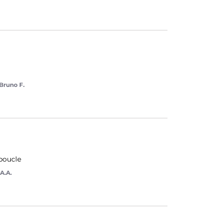
Bruno F.
 boucle
A.A.