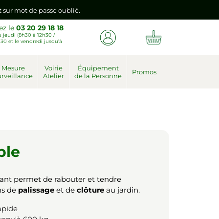
emière connexion vers votre nouvel espace client.
ez le
03 20 29 18 18
 jeudi (8h30 à 12h30 /
nt sur mot de passe oublié.
30 et le vendredi jusqu’à
emière connexion vers votre nouvel espace client.
Mesure
Voirie
Équipement
Promos
rveillance
Atelier
de la Personne
ple
nt permet de rabouter et tendre
ns de
palissage
et de
clôture
au jardin.
rapide