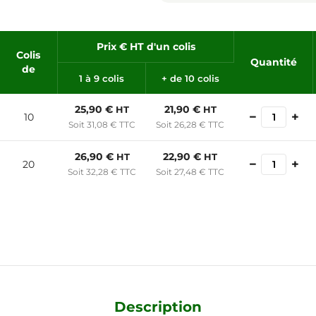
Prix € HT d'un colis
Colis
Quantité
de
1 à 9 colis
+ de 10 colis
25,90 €
21,90 €
HT
HT
−
+
10
Soit 31,08 € TTC
Soit 26,28 € TTC
26,90 €
22,90 €
HT
HT
−
+
20
Soit 32,28 € TTC
Soit 27,48 € TTC
Description