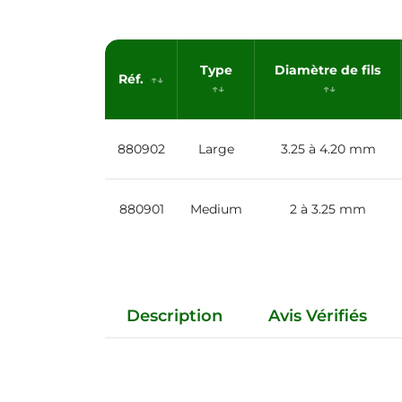
Type
Diamètre de fils
Réf.
880902
Large
3.25 à 4.20 mm
880901
Medium
2 à 3.25 mm
Description
Avis Vérifiés