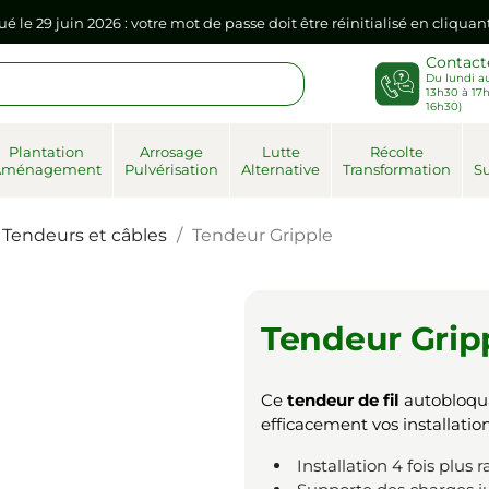
sse dans votre navigateur internet, il doit être réenregistré à la pr
Contact
Du lundi au
ué le 29 juin 2026 : votre mot de passe doit être réinitialisé en cliqua
13h30 à 17h
16h30)
sse dans votre navigateur internet, il doit être réenregistré à la pr
Plantation
Arrosage
Lutte
Récolte
Aménagement
Pulvérisation
Alternative
Transformation
Su
Tendeurs et câbles
Tendeur Gripple
Tendeur Grip
Ce
tendeur de fil
autobloqua
efficacement vos installatio
Installation 4 fois plus 