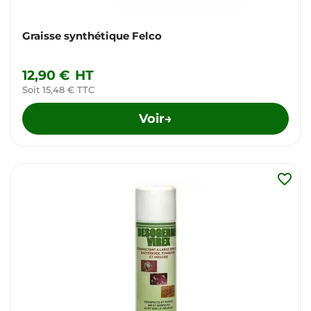
Graisse synthétique Felco
12,90 €
HT
Soit 15,48 € TTC
Voir
→
favorite_border