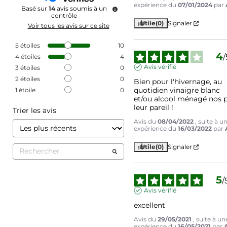
expérience du
07/01/2024
par
Basé sur
14
avis soumis à un
contrôle
Utile
(0)
Signaler
Voir tous les avis sur ce site
5
étoiles
10
4
/
4
étoiles
4
Avis vérifié
3
étoiles
0
2
étoiles
0
Bien pour l'hivernage, au 
quotidien vinaigre blanc 
1
étoile
0
et/ou alcool ménagé nos p
leur pareil !
Trier les avis
Avis du
08/04/2022
, suite à u
expérience du
16/03/2022
par
Utile
(0)
Signaler
5
/
Avis vérifié
excellent
Avis du
29/05/2021
, suite à un
expérience du
16/05/2021
par