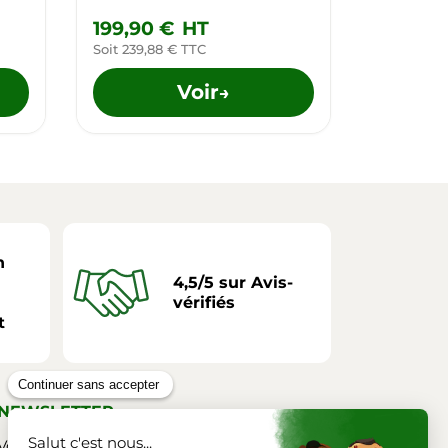
199,90 €
HT
Soit 239,88 € TTC
Voir
→
n
4,5/5 sur Avis-
vérifiés
t
NEWSLETTER
Vous pouvez vous désinscrire à tout