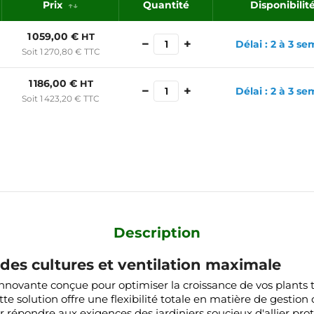
Prix
Quantité
Disponibilit
1 059,00 €
HT
−
+
Délai : 2 à 3 s
Soit 1 270,80 € TTC
1 186,00 €
HT
−
+
Délai : 2 à 3 s
Soit 1 423,20 € TTC
Description
n des cultures et ventilation maximale
innovante conçue pour optimiser la croissance de vos plants t
e solution offre une flexibilité totale en matière de gestion
 répondre aux exigences des jardiniers soucieux d'allier prot