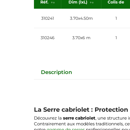
Réf.
Dim (lxL)
Colis de
310241
3.70x4.50m
1
310246
3.70x6 m
1
Description
La Serre cabriolet : Protectio
Découvrez la
serre cabriolet
, une structure 
Contrairement aux modèles traditionnels, cett
notre
gamme de serres
professionnelles pour