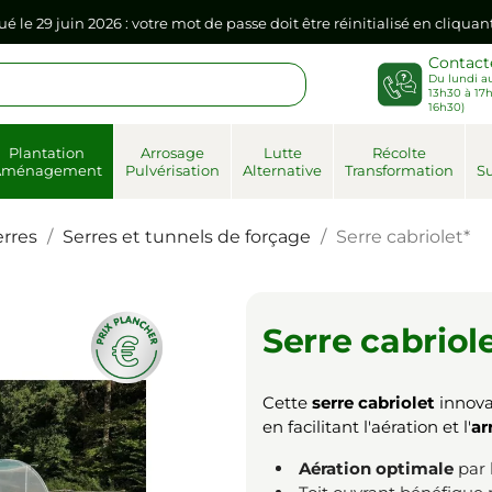
ué le 29 juin 2026 : votre mot de passe doit être réinitialisé en cliqua
Contact
Du lundi au
sse dans votre navigateur internet, il doit être réenregistré à la pr
13h30 à 17h
16h30)
ué le 29 juin 2026 : votre mot de passe doit être réinitialisé en cliqua
Plantation
Arrosage
Lutte
Récolte
Aménagement
Pulvérisation
Alternative
Transformation
Su
sse dans votre navigateur internet, il doit être réenregistré à la pr
erres
Serres et tunnels de forçage
Serre cabriolet*
Serre cabriol
Cette
serre cabriolet
innova
en facilitant l'aération et l'
ar
Aération optimale
par 