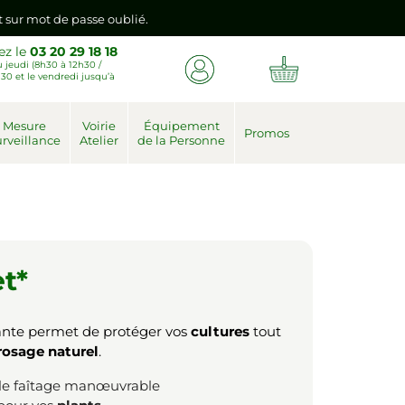
nt sur mot de passe oublié.
ez le
03 20 29 18 18
 jeudi (8h30 à 12h30 /
emière connexion vers votre nouvel espace client.
30 et le vendredi jusqu’à
nt sur mot de passe oublié.
Mesure
Voirie
Équipement
Promos
rveillance
Atelier
de la Personne
emière connexion vers votre nouvel espace client.
et*
nte permet de protéger vos
cultures
tout
rosage naturel
.
le faîtage manœuvrable