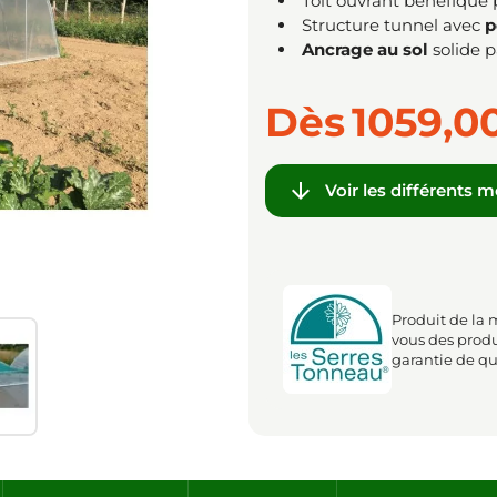
Toit ouvrant bénéfique
Structure tunnel avec
p
Ancrage au sol
solide p
Dès
1059,0

Voir les différents 
Produit de la 
vous des prod
garantie de qu