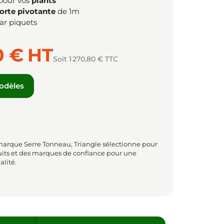
 pour vos
plants
orte pivotante
de 1m
ar piquets
0 €
HT
Soit 1 270,80 € TTC
modèles
marque Serre Tonneau, Triangle sélectionne pour
uits et des marques de confiance pour une
alité.