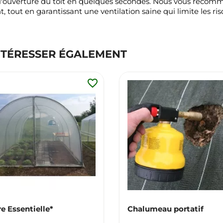
r l'ouverture du toit en quelques secondes. Nous vous recomma
t, tout en garantissant une ventilation saine qui limite les 
NTÉRESSER ÉGALEMENT
favorite_border
re Essentielle*
Chalumeau portatif