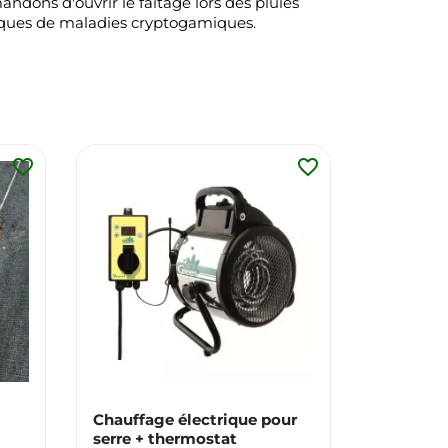
ndons d'ouvrir le faîtage lors des pluies
risques de maladies cryptogamiques.
favorite_border
favorite_border
Chauffage électrique pour
serre + thermostat