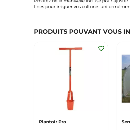
Profitez de la manivelle incluse pour ajuste
fines pour irriguer vos cultures uniformémen
PRODUITS POUVANT VOUS I
favorite_border
Plantoir Pro
Ser