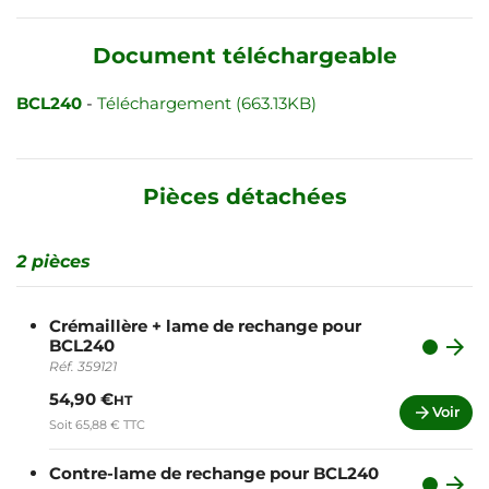
Document téléchargeable
BCL240
-
Téléchargement (663.13KB)
Pièces détachées
2 pièces
Crémaillère + lame de rechange pour

BCL240
Réf. 359121
54,90 €
HT

Voir
Soit 65,88 € TTC
Contre-lame de rechange pour BCL240
