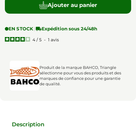
Ajouter au panier
EN STOCK
|

Expédition sous 24/48h
4
/
5
-
1
avis
Produit de la marque BAHCO, Triangle
sélectionne pour vous des produits et des
marques de confiance pour une garantie
de qualité.
Description