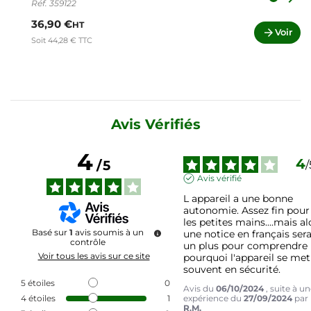
Réf. 359122
36,90 €
HT

Voir
Soit 44,28 € TTC
Avis Vérifiés
4
4
/
5
/
Avis vérifié
L appareil a une bonne 
autonomie. Assez fin pour 
les petites mains....mais alo
Basé sur
1
avis soumis à un
une notice en français serai
contrôle
un plus pour comprendre 
Voir tous les avis sur ce site
pourquoi l'appareil se met 
souvent en sécurité.
5
étoiles
0
Avis du
06/10/2024
, suite à u
4
étoiles
1
expérience du
27/09/2024
par
R.M.