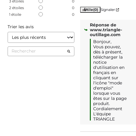
3
étoiles
0
2
étoiles
0
Utile
(0)
Signaler
1
étoile
0
Réponse de
Trier les avis
www.triangle-
outillage.com
Bonjour,

Vous pouvez, 
dès à présent, 
télécharger la 
notice 
d'utilisation en 
français en 
cliquant sur 
l'icône "mode 
d'emploi" 
lorsque vous 
êtes sur la page 
produit.

Cordialement

L'équipe 
TRIANGLE