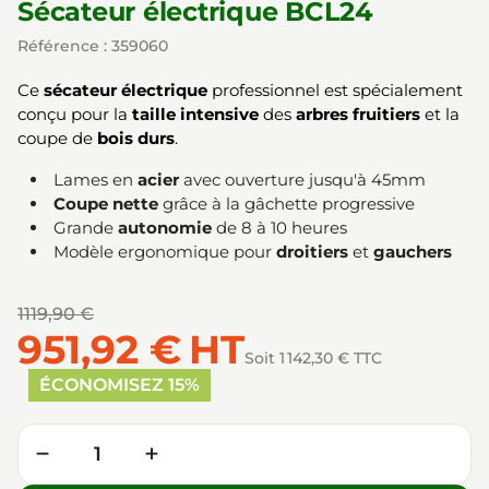
Sécateur électrique BCL24
Référence : 359060
Ce
sécateur électrique
professionnel est spécialement
conçu pour la
taille intensive
des
arbres fruitiers
et la
coupe de
bois durs
.
Lames en
acier
avec ouverture jusqu'à 45mm
Coupe nette
grâce à la gâchette progressive
Grande
autonomie
de 8 à 10 heures
Modèle ergonomique pour
droitiers
et
gauchers
1119,90 €
951,92 €
HT
Soit 1 142,30 € TTC
ÉCONOMISEZ 15%
Quantité
−
+