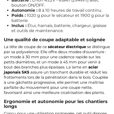
Batterie :
Li-ion 43.2V - 6.8Ah (294Wh) avec
bouton ON/OFF.
Autonomie :
8 à 10 heures de travail continu.
Poids :
1020 g pour le sécateur et 1900 g pour la
batterie.
Inclus :
Étui, harnais, batterie, chargeur, graisse
et outils de maintenance.
Une qualité de coupe adaptable et soignée
La tête de coupe de ce
sécateur électrique
se distingue
par sa polyvalence. Elle offre deux modes d'ouverture :
un mode à 30 mm pour une cadence rapide sur les
petits diamètres, et un mode à 45 mm pour venir à
bout des branches plus épaisses. La lame en
acier
japonais SK5
assure un tranchant durable et réduit les
frottements lors de la pénétration dans le bois. Couplée
à une gâchette progressive, elle permet une maîtrise
parfaite du mouvement pour une coupe nette,
favorisant ainsi une meilleure cicatrisation des plants.
Ergonomie et autonomie pour les chantiers
longs
Conçu pour une utilisation prolongée, cet outil dispose