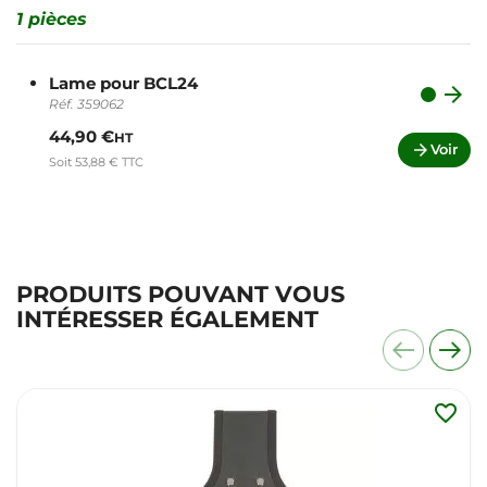
1 pièces
Lame pour BCL24

Réf. 359062
44,90 €
HT

Voir
Soit 53,88 € TTC
PRODUITS POUVANT VOUS
INTÉRESSER ÉGALEMENT
favorite_border