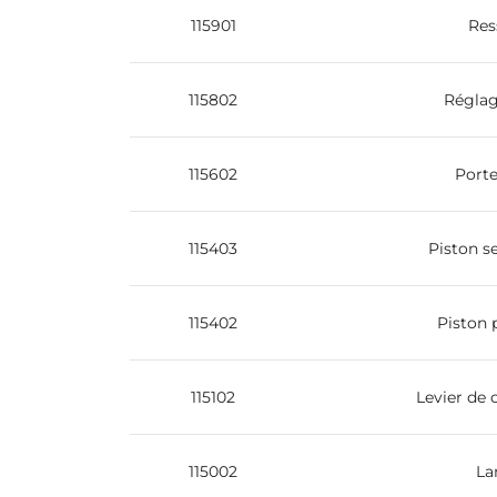
115901
Res
115802
Réglag
115602
Porte
115403
Piston s
115402
Piston 
115102
Levier de
115002
La