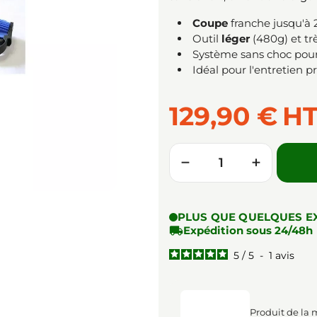
Coupe
franche jusqu'à
Outil
léger
(480g) et tr
Système sans choc pour
Idéal pour l'entretien 
129,90 €
H
Quantité
−
+
PLUS QUE QUELQUES E

Expédition sous 24/48h
5
/
5
-
1
avis
Produit de la 