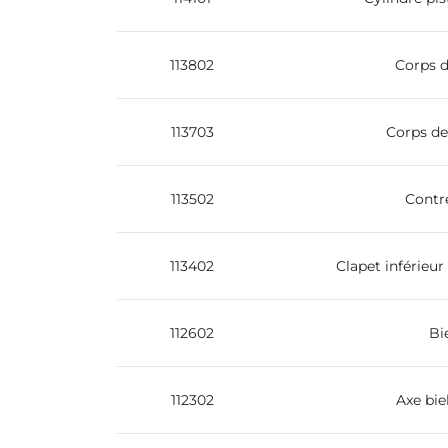
113802
Corps d
113703
Corps de
113502
Contr
113402
Clapet inférieur
112602
Bi
112302
Axe bie