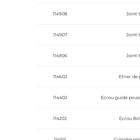
114908
Joint 
114907
Joint 
114906
Joint 
114602
Etrier de
114402
Ecrou guide pouss
114202
Ecrou 8x1
114101
Cylindre pi