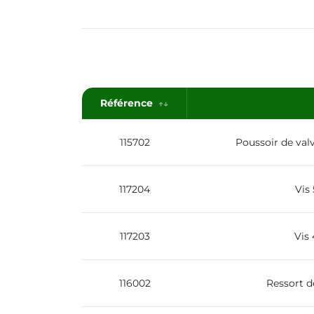
Référence
115702
Poussoir de valv
117204
Vis
117203
Vis
116002
Ressort d