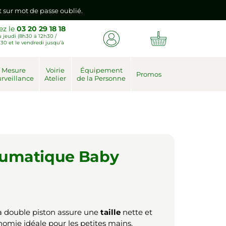
nt sur mot de passe oublié.
ez le
03 20 29 18 18
 jeudi (8h30 à 12h30 /
emière connexion vers votre nouvel espace client.
30 et le vendredi jusqu’à
nt sur mot de passe oublié.
Mesure
Voirie
Équipement
Promos
rveillance
Atelier
de la Personne
emière connexion vers votre nouvel espace client.
eumatique Baby
 double piston assure une
taille
nette et
onomie idéale pour les petites mains.