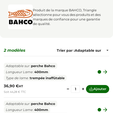
Produit de la marque BAHCO, Triangle
sélectionne pour vous des produits et des
marques de confiance pour une garantie
de qualité.
2 modèles
Trier par :
Adaptable sur :
perche Bahco

Longueur Lame :
400mm
Type de lame :
trempée inaffûtable
36,90 €
HT
−
+
Ajouter
Soit 44,28 € TTC
Adaptable sur :
perche Bahco

Longueur Lame :
400mm