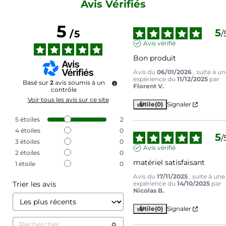
Avis Vérifiés
5
5
/
5
/
Avis vérifié
Bon produit
Avis du
06/01/2026
, suite à u
expérience du
11/12/2025
par
Basé sur
2
avis soumis à un
Florent V.
contrôle
Voir tous les avis sur ce site
Utile
(0)
Signaler
5
étoiles
2
4
étoiles
0
5
/
3
étoiles
0
Avis vérifié
2
étoiles
0
matériel satisfaisant
1
étoile
0
Avis du
17/11/2025
, suite à une
Trier les avis
expérience du
14/10/2025
par
Nicolas B.
Utile
(0)
Signaler