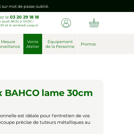
nt sur mot de passe oublié.
ez le
03 20 29 18 18
 jeudi (8h30 à 12h30 /
emière connexion vers votre nouvel espace client.
30 et le vendredi jusqu’à
nt sur mot de passe oublié.
Mesure
Voirie
Équipement
Promos
rveillance
Atelier
de la Personne
emière connexion vers votre nouvel espace client.
ux BAHCO lame 30cm
onnelle est idéale pour l'entretien de vos
écoupe précise de tuteurs métalliques au