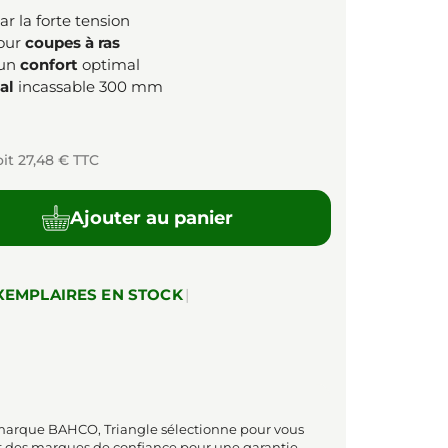
r la forte tension
pour
coupes à ras
 un
confort
optimal
al
incassable 300 mm
oit 27,48 € TTC
Ajouter au panier
XEMPLAIRES EN STOCK
|
 marque BAHCO, Triangle sélectionne pour vous
t des marques de confiance pour une garantie