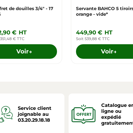
ret de douilles 3/4" - 17
Servante BAHCO 5 tiroirs
S
orange - vide*
2,90 €
HT
449,90 €
HT
 351,48 € TTC
Soit 539,88 € TTC
Voir
Voir
→
→
Catalogue e
Service client
ligne ou
joignable au
expédié
03.20.29.18.18
gratuitemen