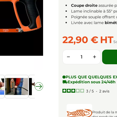
Coupe droite
assurée pa
Lame inclinable à 55° 
Poignée souple offrant
Livrée avec lame
bimét
22,90 €
HT
S
Quantité
−
+
PLUS QUE QUELQUES E

Expédition sous 24/48h
3
/
5
-
2
avis
Produit de la
des produits e