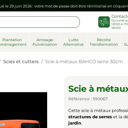
ué le 29 juin 2026 : votre mot de passe doit être réinitialisé en cliqua
Contact
Du lundi au
sse dans votre navigateur internet, il doit être réenregistré à la pr
13h30 à 17h
16h30)
ué le 29 juin 2026 : votre mot de passe doit être réinitialisé en cliqua
Plantation
Arrosage
Lutte
Récolte
Aménagement
Pulvérisation
Alternative
Transformation
Su
sse dans votre navigateur internet, il doit être réenregistré à la pr
Scies et cutters
Scie à métaux BAHCO lame 30cm
Scie à méta
Référence : 590067
Cette scie à métaux professi
structures de serres
et la d
jardin
.