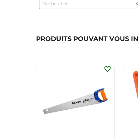
PRODUITS POUVANT VOUS I
favorite_border