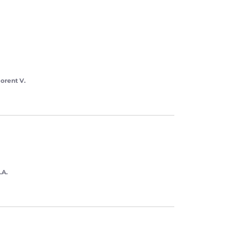
lorent V.
.A.