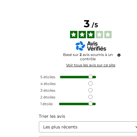
3
/
5
Basé sur
2
avis soumis à un
contrôle
Voir tous les avis sur ce site
5
étoiles
4
étoiles
3
étoiles
2
étoiles
1
étoile
Trier les avis