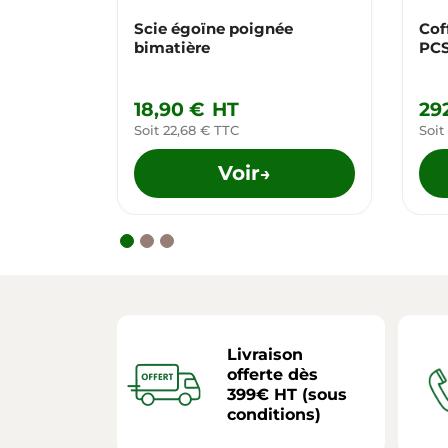
Scie égoïne poignée
Coff
bimatière
PC
18,90 €
HT
29
Soit 22,68 € TTC
Soit
Voir
→
Livraison
offerte dès
399€ HT (sous
conditions)