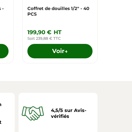
 -
Coffret de douilles 1/2" - 40
Servante
PCS
noir - 216
199,90 €
HT
774,90
Soit 239,88 € TTC
Soit 929,8
Voir
→
n
4,5/5 sur Avis-
vérifiés
t