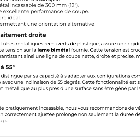
tal incassable de 300 mm (12").
e excellente performance de coupe.
re idéal.
permettant une orientation alternative.
faitement droite
tubes métalliques recouverts de plastique, assure une rigid
te tension sur la
lame bimétal
fournie. Cette tension est cruc
arantissant ainsi une ligne de coupe nette, droite et précise,
 à 55°
 distingue par sa capacité à s'adapter aux configurations com
me avec une inclinaison de 55 degrés. Cette fonctionnalité est
t métallique au plus près d'une surface sans être gêné par l
tée pratiquement incassable, nous vous recommandons de vér
n correctement ajustée prolonge non seulement la durée de 
oupe.