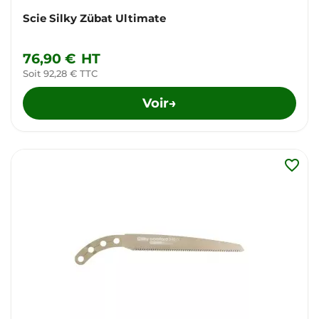
Scie Silky Zübat Ultimate
76,90 €
HT
Soit 92,28 € TTC
Voir
→
favorite_border