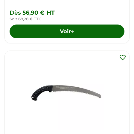
Dès
56,90 €
HT
Soit 68,28 € TTC
Voir
→
favorite_border