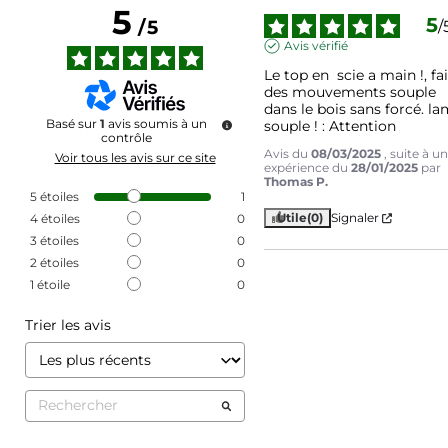
5
5
/
5
/
Avis vérifié
Le top en  scie a main !, fai
des mouvements souple 
dans le bois sans forcé. la
Basé sur
1
avis soumis à un
souple ! : Attention
contrôle
Avis du
08/03/2025
, suite à u
Voir tous les avis sur ce site
expérience du
28/01/2025
par
Thomas P.
5
étoiles
1
Utile
(0)
Signaler
4
étoiles
0
3
étoiles
0
2
étoiles
0
1
étoile
0
Trier les avis