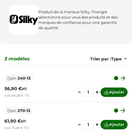
Produit de la marque Silky, Triangle
sélectionne pour vous des produits et des
marques de confiance pour une garantie
de qualité.
3 modèles
Trier par :

Type :
240-13
56,90 €
HT
−
+
Ajouter
Soit 68,28 € TTC

Type :
270-13
61,90 €
HT
−
+
Ajouter
Soit 74,28 € TTC