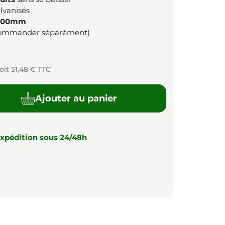
alvanisés
100mm
ommander séparément)
oit 51,48 € TTC
Ajouter au panier
xpédition sous 24/48h