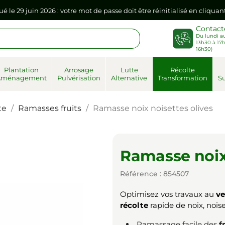
sse dans votre navigateur internet, il doit être réenregistré à la pr
Contact
Du lundi au
ué le 29 juin 2026 : votre mot de passe doit être réinitialisé en cliqua
13h30 à 17h
16h30)
sse dans votre navigateur internet, il doit être réenregistré à la pr
Plantation
Arrosage
Lutte
Récolte
Aménagement
Pulvérisation
Alternative
Transformation
Su
te
Ramasses fruits
Ramasse noix noisettes olives
Ramasse noix 
Référence : 854507
Optimisez vos travaux au
ve
récolte
rapide de noix, noiset
Ramassage facile des
f