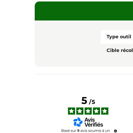
Type outil
Cible réco
5
/
5
Basé sur
9
avis soumis à un