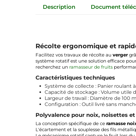
Description
Document téléc
Récolte ergonomique et rapide
Facilitez vos travaux de récolte au
verger
grâ
système rotatif est une solution efficace pou
recherchez un
ramasseur de fruits
performant
Caractéristiques techniques
Système de collecte : Panier roulant 
Capacité de stockage : Volume utile de 
Largeur de travail : Diamètre de 100 
Configuration : Outil livré sans man
Polyvalence pour noix, noisettes et
La conception spécifique de ce
ramasse noi
L'écartement et la souplesse des fils métalliqu
Le mécanisme rotatif capture le fruit lors du