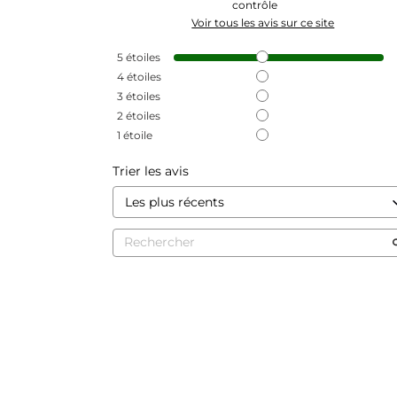
contrôle
Voir tous les avis sur ce site
5
étoiles
4
étoiles
3
étoiles
2
étoiles
1
étoile
Trier les avis