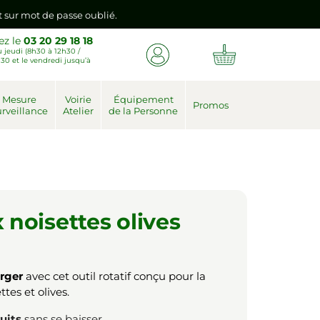
emière connexion vers votre nouvel espace client.
ez le
03 20 29 18 18
 jeudi (8h30 à 12h30 /
nt sur mot de passe oublié.
30 et le vendredi jusqu’à
emière connexion vers votre nouvel espace client.
Mesure
Voirie
Équipement
Promos
rveillance
Atelier
de la Personne
noisettes olives
rger
avec cet outil rotatif conçu pour la
tes et olives.
ruits
sans se baisser