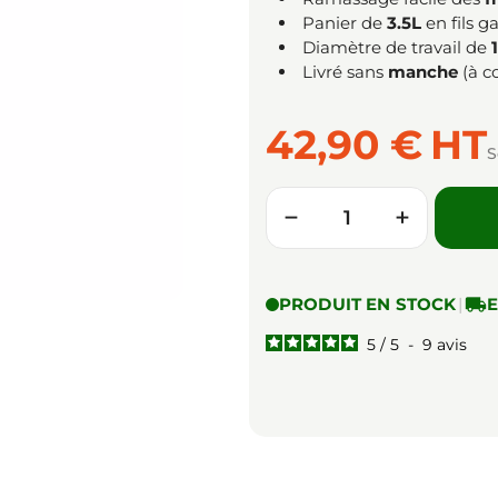
Panier de
3.5L
en fils g
Diamètre de travail de
Livré sans
manche
(à c
42,90 €
HT
S
Quantité
−
+
PRODUIT EN STOCK
|

E
5
/
5
-
9
avis