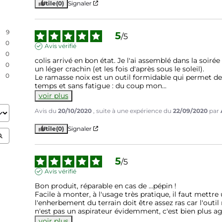
Utile
(0)
Signaler
9
5
/
5
0
Avis vérifié
0
colis arrivé en bon état. Je l'ai assemblé dans la soirée
0
un léger crachin (et les fois d'après sous le soleil).

0
Le ramasse noix est un outil formidable qui permet de
temps et sans fatigue : du coup mon
...
voir plus
Avis du
20/10/2020
, suite à une expérience du
22/09/2020
par
Utile
(0)
Signaler
5
/
5
Avis vérifié
Bon produit, réparable en cas de ...pépin ! 

Facile à monter, à l'usage très pratique, il faut mettr
l'enherbement du terrain doit être assez ras car l'outi
n'est pas un aspirateur évidemment, c'est bien plus a
voir plus