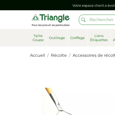
Si vous aviez mémorisé votre précédent mot de pa
Votre espace client a évol
Si vous aviez mémorisé votre précédent mot de pa
Taille
Liens
Outillage
Greffage
Coupe
Étiquettes
Accueil
Récolte
Accessoires de récol