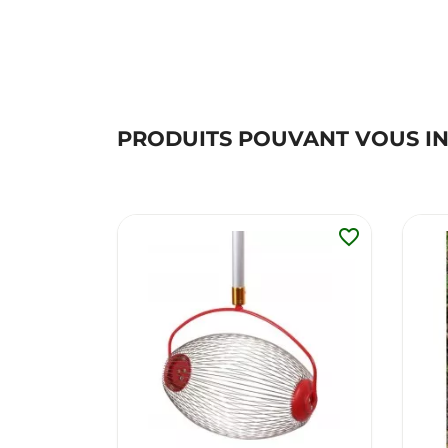
PRODUITS POUVANT VOUS I
favorite_border