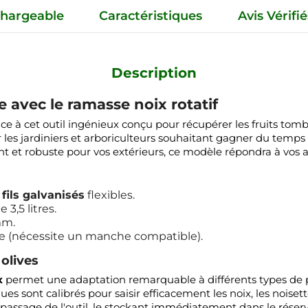
hargeable
Caractéristiques
Avis Vérifié
Description
 avec le ramasse noix rotatif
ce à cet outil ingénieux conçu pour récupérer les fruits tomb
r les jardiniers et arboriculteurs souhaitant gagner du temps 
 et robuste pour vos extérieurs, ce modèle répondra à vos att
à
fils galvanisés
flexibles.
3,5 litres.
mm.
che (nécessite un manche compatible).
 olives
x
permet une adaptation remarquable à différents types de pe
es sont calibrés pour saisir efficacement les noix, les noisett
 passage de l'outil, le stockant immédiatement dans le réservo