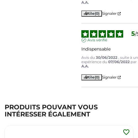
A.A.
Utile
(0)
Signaler
5
/
Avis vérifié
Indispensable
Avis du
30/06/2022
, suite à u
expérience du
07/06/2022
par
A.A.
Utile
(0)
Signaler
PRODUITS POUVANT VOUS
INTÉRESSER ÉGALEMENT
favorite_border