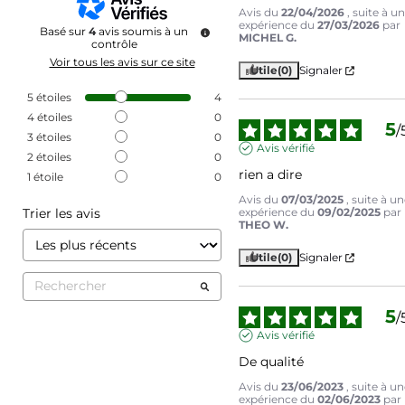
Avis du
22/04/2026
, suite à u
expérience du
27/03/2026
par
Basé sur
4
avis soumis à un
MICHEL G.
contrôle
Voir tous les avis sur ce site
Utile
(0)
Signaler
5
étoiles
4
4
étoiles
0
5
/
3
étoiles
0
Avis vérifié
2
étoiles
0
rien a dire
1
étoile
0
Avis du
07/03/2025
, suite à u
Trier les avis
expérience du
09/02/2025
par
THEO W.
Utile
(0)
Signaler
5
/
Avis vérifié
De qualité
Avis du
23/06/2023
, suite à u
expérience du
02/06/2023
par