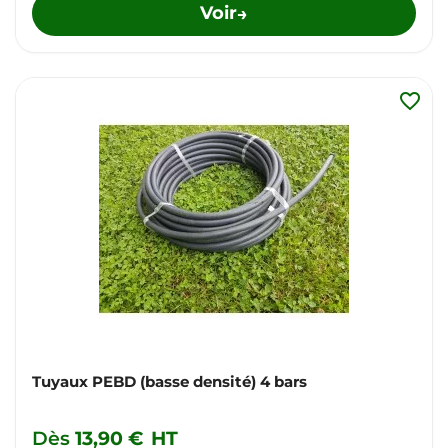
Voir
→
favorite_border
Tuyaux PEBD (basse densité) 4 bars
Dès
13,90 €
HT