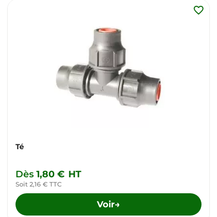
favorite_border
Té
Dès
1,80 €
HT
Soit 2,16 € TTC
Voir
→