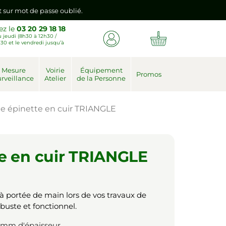
emière connexion vers votre nouvel espace client.
ez le
03 20 29 18 18
 jeudi (8h30 à 12h30 /
nt sur mot de passe oublié.
30 et le vendredi jusqu’à
Mesure
Voirie
Équipement
emière connexion vers votre nouvel espace client.
Promos
rveillance
Atelier
de la Personne
te épinette en cuir TRIANGLE
te en cuir TRIANGLE
à portée de main lors de vos travaux de
buste et fonctionnel.
3mm d'épaisseur