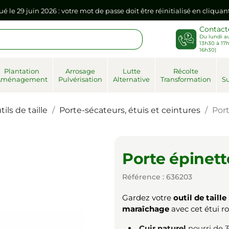
sse dans votre navigateur internet, il doit être réenregistré à la pr
Contact
Du lundi au
ué le 29 juin 2026 : votre mot de passe doit être réinitialisé en cliqua
13h30 à 17h
16h30)
Plantation
Arrosage
Lutte
Récolte
sse dans votre navigateur internet, il doit être réenregistré à la pr
Aménagement
Pulvérisation
Alternative
Transformation
Su
ils de taille
Porte-sécateurs, étuis et ceintures
Por
Porte épinet
Référence : 636203
Gardez votre
outil de taille
maraîchage
avec cet étui ro
Cuir naturel
nourri de 