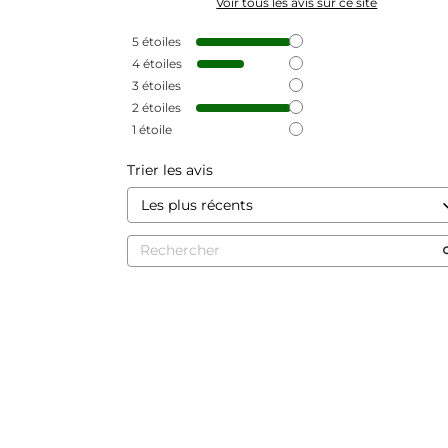
Voir tous les avis sur ce site
5
étoiles
4
étoiles
3
étoiles
2
étoiles
1
étoile
Trier les avis