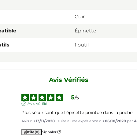
Cuir
atible
Épinette
tils
1 outil
Avis Vérifiés
5
/
5
Avis vérifié
Plus sécurisant que l'épinette pointue dans la poche
Avis du
13/11/2020
, suite à une expérience du
06/10/2020
par
A
Utile
(0)
Signaler