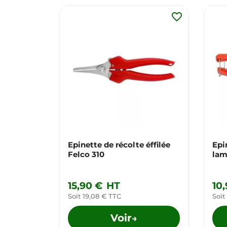
favorite_border
Epinette de récolte éffilée
Epi
Felco 310
lam
15,90 €
HT
10
Soit 19,08 € TTC
Soit
Voir
→