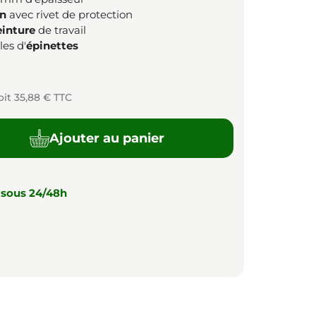
n
avec rivet de protection
einture
de travail
es d'
épinettes
oit 35,88 € TTC
Ajouter au panier
 sous 24/48h