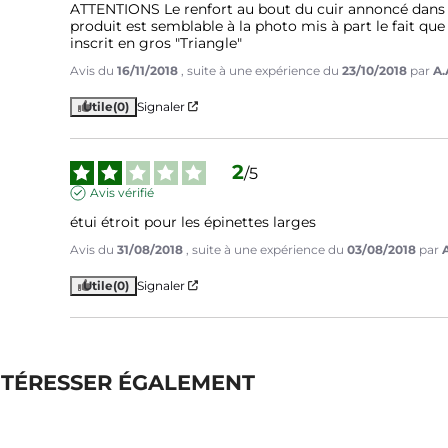
ATTENTIONS Le renfort au bout du cuir annoncé dans la 
produit est semblable à la photo mis à part le fait que le
inscrit en gros "Triangle"
Avis du
16/11/2018
, suite à une expérience du
23/10/2018
par
A.
Utile
(0)
Signaler
2
/
5
Avis vérifié
étui étroit pour les épinettes larges
Avis du
31/08/2018
, suite à une expérience du
03/08/2018
par
A
Utile
(0)
Signaler
NTÉRESSER ÉGALEMENT