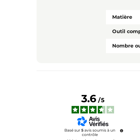
Matière
Outil comp
Nombre ou
3.6
/
5
Basé sur
5
avis soumis à un
contrôle