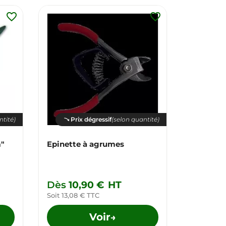
favorite_border
favorite_border
ntité)
Prix dégressif
(selon quantité)
Pri
m"
Epinette à agrumes
Epinette
Dès
10,90 €
HT
Dès
6,
Soit 13,08 € TTC
Soit 8,28 
Voir
→