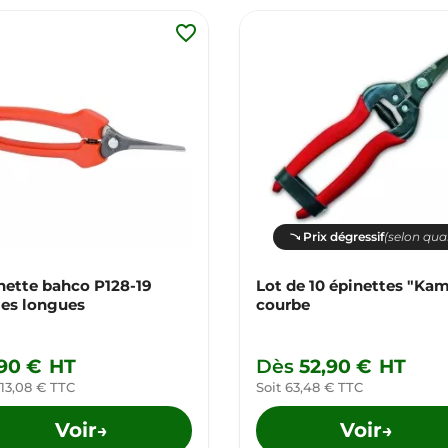
favorite_border
Prix dégressif
(selon qua
nette bahco P128-19
Lot de 10 épinettes "Ka
es longues
courbe
,90 €
HT
Dès
52,90 €
HT
 13,08 € TTC
Soit 63,48 € TTC
Voir
Voir
→
→