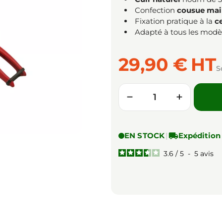
Confection
cousue mai
Fixation pratique à la
c
Adapté à tous les modèl
29,90 €
HT
S
Quantité
−
+
EN STOCK
|

Expédition
3.6
/
5
-
5
avis