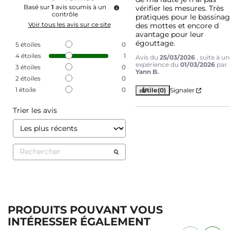
Basé sur
1
avis soumis à un
vérifier les mesures. Très 
contrôle
pratiques pour le bassinag
Voir tous les avis sur ce site
des mottes et encore d 
avantage pour leur 
égouttage.
5
étoiles
0
4
étoiles
1
Avis du
25/03/2026
, suite à u
expérience du
01/03/2026
par
3
étoiles
0
Yann B.
2
étoiles
0
1
étoile
0
Utile
(0)
Signaler
Trier les avis
PRODUITS POUVANT VOUS
INTÉRESSER ÉGALEMENT