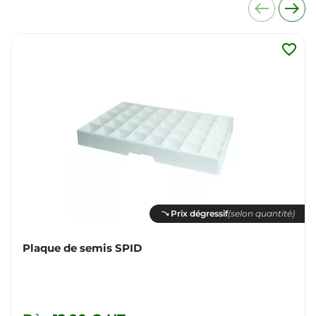
favorite_border
Prix dégressif
(selon quantité)
Plaque de semis SPID